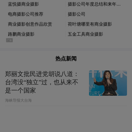
尽管这一构想雄心勃勃，却有望缓解当前人
工智能蓬勃发展背景下，地面数据中心面临
的能源与散热瓶颈问题。太空计算集群还可
热点新闻
显著减少对土地和水资源的依赖，但批评人
士对其成本与可维护性仍存疑虑。
郑丽文批民进党胡说八道：
台湾没“独立”过，也从来不
是一个国家
“特别声明：以上作品内容(包括在内的视频、图片或音
频)为凤凰网旗下自媒体平台“大风号”用户上传并发
​海峡导报大台海
布，本平台仅提供信息存储空间服务。
Notice: The content above (including the videos,
pictures and audios if any) is uploaded and posted
by the user of Dafeng Hao, which is a social media