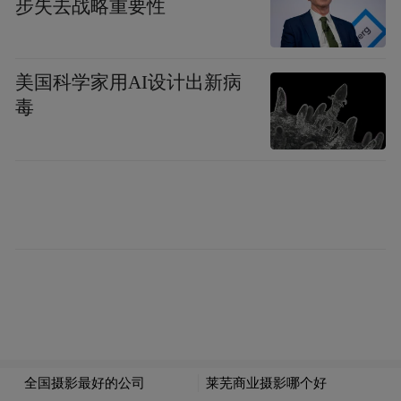
步失去战略重要性
太空数据中心。在回应《Ars Technica》一篇
关于自主太空建造的报道时，他在 X 平台上
美国科学家用AI设计出新病
写道：“只需扩大 Starlink V3 卫星的规模即
毒
可，这些卫星已配备高速激光链路。SpaceX
将推进这项工作。”