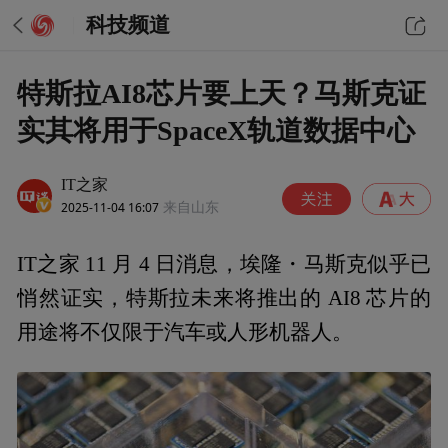
科技频道
特斯拉AI8芯片要上天？马斯克证
实其将用于SpaceX轨道数据中心
IT之家
2025-11-04 16:07
来自山东
IT之家 11 月 4 日消息，埃隆・马斯克似乎已
悄然证实，特斯拉未来将推出的 AI8 芯片的
用途将不仅限于汽车或人形机器人。