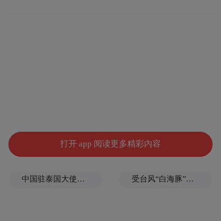
该芯片可能将用于 SpaceX
的“走出地球”，
的轨道数据中心
。对此，马斯克以一个“靶
心”（bullseye）表情符号回应，间接证实了
这一推测。
打开 app 阅读更多精彩内容
中国驻泰国大使馆发布关于中国公民来泰国参加文体活动的提醒
受台风“白海豚”影响，福建沿海40条航线停航