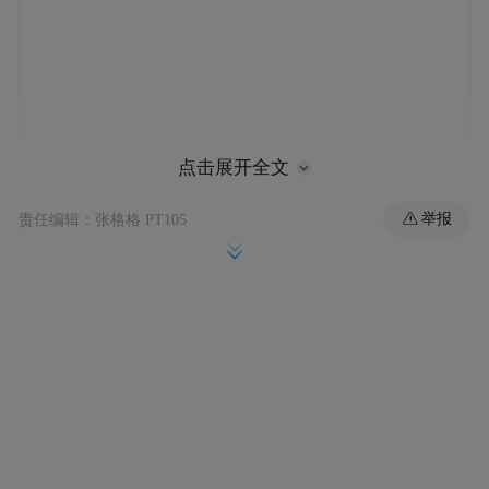
点击展开全文
马斯克此前透露，特斯拉不仅在研发 AI5 和
举报
责任编辑：张格格 PT105
AI6 芯片，还在设计 AI7 和 AI8 芯片。此言
引发广泛关注，有分析指出，既然 AI4 芯片
已足以胜任自动驾驶需求，特斯拉为何还要
继续推进至 AI8？
在众多猜测之中，一名 X 平台用户提出，马
斯克所称 AI8 芯片将“超乎想象（out of this
world）”，或许并非比喻，而是字面意义上