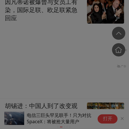
因凡蒂诺被爆曾与女员工有
染，国际足联、欧足联紧急
回应
胡锡进：中国人到了改变观
念的时候，不要把自己搞得
电信三巨头罕见联手！只为对抗
中
打开
SpaceX：将被抢大量用户
S
太苦