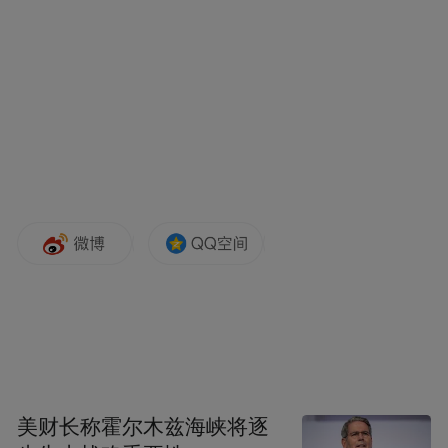
若 AI8 芯片确实将用于 SpaceX 的在轨数据中
心，这将为这家电动汽车制造商开辟一个颇
具前景的新方向。马斯克旗下各公司之间的
协同合作已屡见不鲜，但由特斯拉为 SpaceX
生产芯片，无疑是前所未有的举措。
IT之家注意到，马斯克此前曾表示，SpaceX
美财长称霍尔木兹海峡将逐
计划利用其 Starlink V3（星链 V3）卫星打造