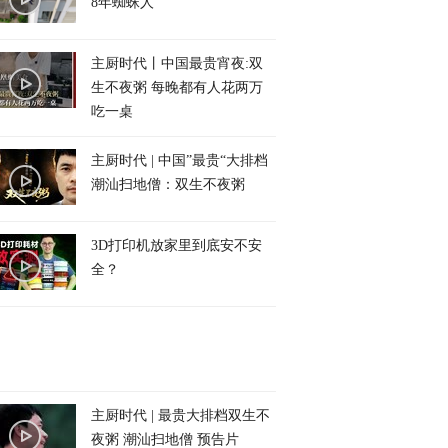
8年蜘蛛人
主厨时代丨中国最贵宵夜:双
生不夜粥 每晚都有人花两万
吃一桌
主厨时代 | 中国”最贵“大排档
潮汕扫地僧：双生不夜粥
3D打印机放家里到底安不安
全？
主厨时代 | 最贵大排档双生不
夜粥 潮汕扫地僧 预告片