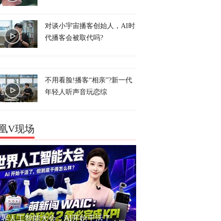
对谈小宇宙播客创始人，AI时
代播客会被取代吗?
不用看脸!播客“相亲”?新一代
年轻人听声音玩恋综
凰V现场
世界人工智能大会：AI开始干活了，但到底干的怎么样？萌新闯WAIC