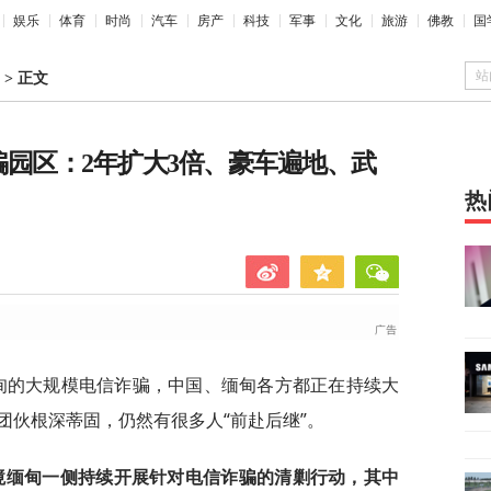
娱乐
体育
时尚
汽车
房产
科技
军事
文化
旅游
佛教
国
站
>
正文
骗园区：2年扩大3倍、豪车遍地、武
热
缅甸的大规模电信诈骗，中国、缅甸各方都正在持续大
团伙根深蒂固，仍然有很多人“前赴后继”。
境缅甸一侧持续开展针对电信诈骗的清剿行动，其中