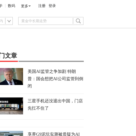
学
数码
注册
登录
更多
内
门文章
美国AI监管之争加剧 特朗
普：国会想把AI公司监管到倒
闭
三星手机还没退出中国，门店
先扛不住了
享界G9泥坑实测被质疑为AI