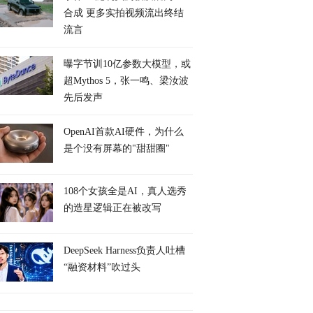
合成 更多实拍视频流出终结
流言
曝字节训10亿参数大模型，或
超Mythos 5，张一鸣、梁汝波
先后发声
OpenAI首款AI硬件，为什么
是个没有屏幕的"甜甜圈"
108个女孩全是AI，真人选秀
的造星逻辑正在被改写
DeepSeek Harness负责人吐槽
“融资材料”吹过头