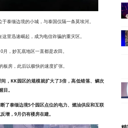
位于泰缅边境的小城，与泰国仅隔一条莫埃河。
区”在这里迅速崛起，成为电信诈骗的重灾区。
9年10月，妙瓦底地区一直都是农田。
齐的板房，此后以极快的速度扩张。
的时间，KK园区的规模就扩大了3倍，高低错落、鳞次
醒目。
切断了泰缅边境5个园区点位的电力、燃油供应和互联
减反增，9月仍有楼房在建。
精