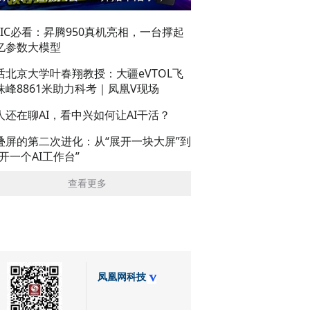
AIC必看：昇腾950真机亮相，一台撑起
亿参数大模型
话北京大学叶春翔教授：大疆eVTOL飞
珠峰8861米助力科考｜凤凰V现场
人还在聊AI，看中兴如何让AI干活？
叠屏的第二次进化：从“展开一块大屏”到
展开一个AI工作台”
查看更多
凤凰网科技