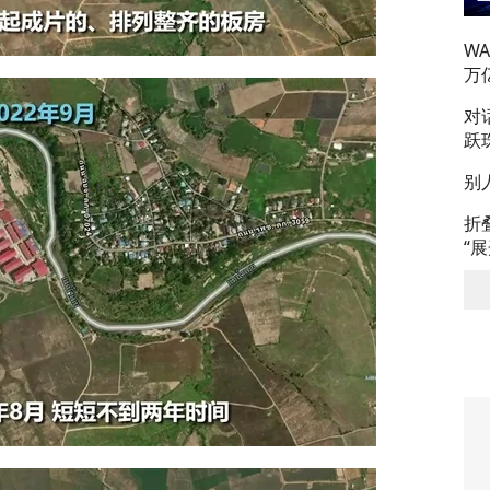
W
万
对
跃
别
折
“