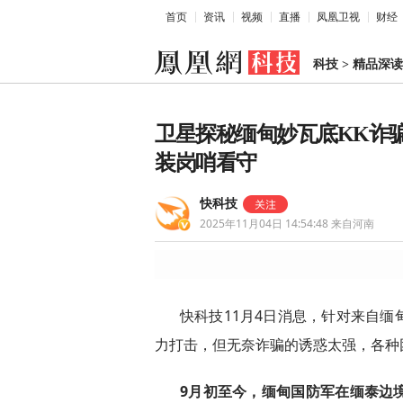
首页
资讯
视频
直播
凤凰卫视
财经
科技
>
精品深读
卫星探秘缅甸妙瓦底KK诈
装岗哨看守
快科技
2025年11月04日 14:54:48
来自河南
快科技11月4日消息，针对来自
力打击，但无奈诈骗的诱惑太强，各种
9月初至今，缅甸国防军在缅泰边