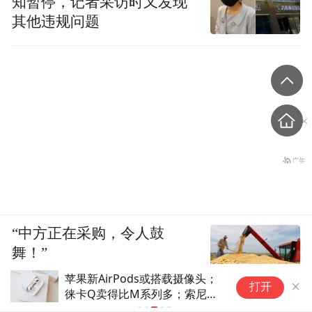
知暂停，记者采访时又发现
其他违规问题
“中方正在采购，令人鼓
舞！”
苹果新AirPods或搭载摄像头；
外
打开
徕卡Q卖得比M系列多；索尼影
X
业蜘蛛侠票房突破10亿美元 |