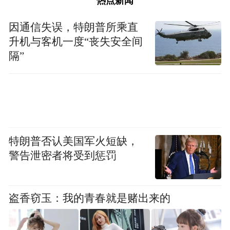
热点新闻
因通信失误，特朗普所乘直
升机与客机一度“丧失安全间
隔”
特朗普否认美国军火短缺，
“特别声明：以上作品内容(包括在内的视频、图片或音
频)为凤凰网旗下自媒体平台“大风号”用户上传并发
警告泄密者将受到惩罚
布，本平台仅提供信息存储空间服务。
Notice: The content above (including the videos,
pictures and audios if any) is uploaded and posted
盗香窃玉：我的青春就是赌出来的
by the user of Dafeng Hao, which is a social media
platform and merely provides information storage
space services.”