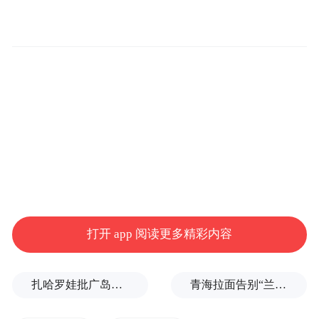
打开 app 阅读更多精彩内容
扎哈罗娃批广岛市长不提美国原子弹
青海拉面告别“兰州拉面”，借来的IP终要还