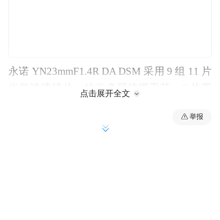
永诺 YN23mmF1.4R DA DSM 采用 9 组 11 片
光学玻璃镜片、纳米多层镀膜工艺，9 片圆
点击展开全文
形光圈叶片，最近对焦距离 0.3 米，采用
举报
58mm 滤镜接口，配备 STM 数控步进电机，
重约 351 克。