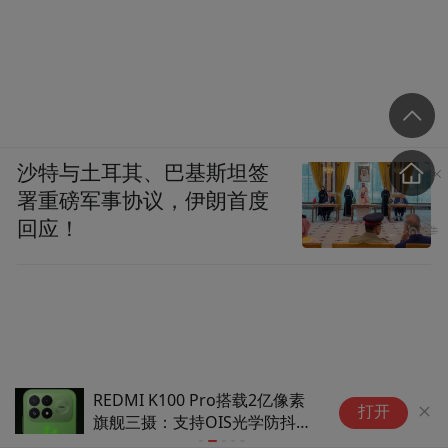
沙特与土耳其、巴基斯坦签
署重磅军事协议，伊朗首度
回应！
REDMI K100 Pro搭载2亿像素
R
打开
旗舰三摄：支持OIS光学防抖、
表
10cm长焦微距