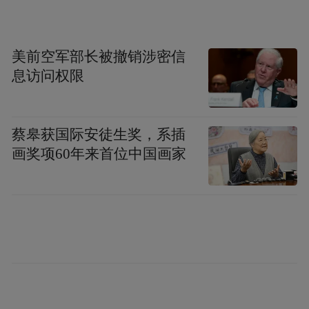
Magic7 Pro 手机后续将升级支持 Magic8 系列
的部分卖点功能，同时还将升级画质算法
美前空军部长被撤销涉密信
等。
息访问权限
蔡皋获国际安徒生奖，系插
画奖项60年来首位中国画家