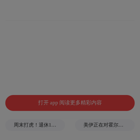
荣耀影像系统专家 @Aaron是个理工男 还在
评论区回复了部分用户的问题：针对实况能
这一代不行
再加强吗，他表示“
，live 的 hdr
标准组织正在起草方案，现在有些家用了私
有协议，但是分享平台和对端都不能支持”；
针对 Magic5 系列机型升级后影像算法有没有
5 可能后面再看了
提升，他回复“
，真抱歉”。
打开 app 阅读更多精彩内容
周末打虎！退休1年后，宋致远被查
美伊正在对霍尔木兹进行最后博弈