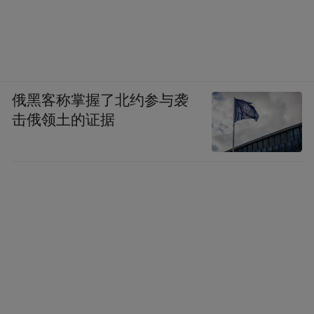
俄黑客称掌握了北约参与袭
击俄领土的证据