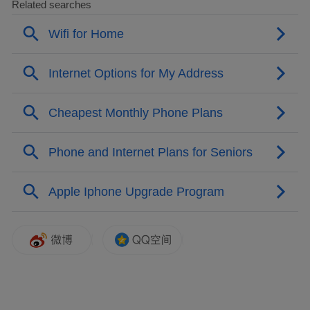
据IT之家今日早些时候报道，该荣耀影像系
统专家昨日还回复了 Magic7 Pro 手机的人像
拍摄能力是否还会有提升这一问题：“很多卖
点和画质算法都会回落。”这意味着荣耀