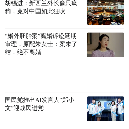
胡锡进：新西兰外长像只疯
狗，竟对中国如此狂吠
“婚外胚胎案”离婚诉讼延期
审理，原配朱女士：案未了
结，绝不离婚
国民党推出AI发言人“郑小
文”迎战民进党