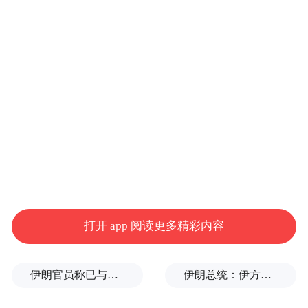
同时，此前的行业消息也指出，高通的骁龙
8 Elite Gen 5 芯片同样会用于 S26 系列。这意
味着三星将再次沿用“双芯片”策略，根据不
同市场和机型搭载不同处理器。不过，
Araujo 在会后补充说芯片评估仍在进行中，
最终方案尚未确认。
IT之家查询公开资料，代号为“S5E9965
ERD”的三星测试设备于昨日再次现身
GeekBench 跑分库，单核成绩为 3455 分，多
打开 app 阅读更多精彩内容
核成绩为 11621 分，其多核分数已超越骁龙
8 Elite Gen 5 的平均水准。
伊朗官员称已与阿曼就霍尔木兹海峡通行问题明确总体框架
伊朗总统：伊方未在涉谅解备忘录的谈判中作任何让步