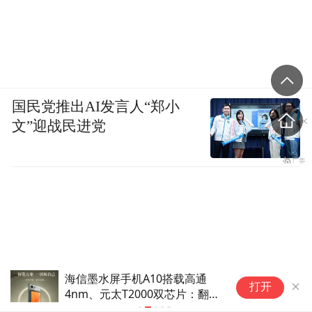
国民党推出AI发言人“郑小
文”迎战民进党
海信墨水屏手机A10搭载高通
小
打开
4nm、元太T2000双芯片：翻页
角
更快、残影更少