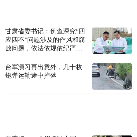
甘肃省委书记：倒查深究“四
应四不”问题涉及的作风和腐
败问题，依法依规依纪严肃
查处腐败案件，加大通报曝
光力度
台军演习再出意外，几十枚
炮弹运输途中掉落