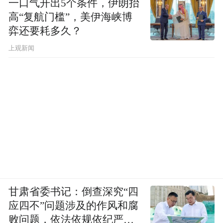
一口气开出5个条件，伊朗抬
高“复航门槛”，美伊海峡博
弈还要耗多久？
上观新闻
甘肃省委书记：倒查深究“四
应四不”问题涉及的作风和腐
败问题，依法依规依纪严肃