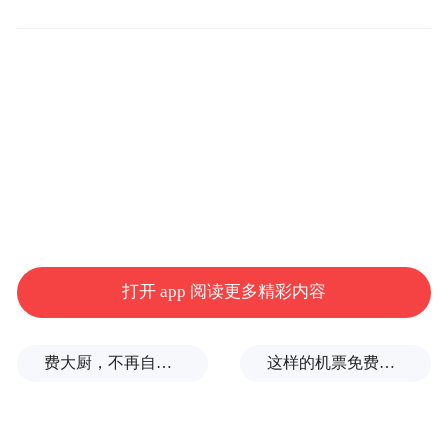
“特别声明：以上作品内容(包括在内的视频、图片或音
频)为凤凰网旗下自媒体平台“大风号”用户上传并发
布，本平台仅提供信息存储空间服务。
Notice: The content above (including the videos,
pictures and audios if any) is uploaded and posted
by the user of Dafeng Hao, which is a social media
platform and merely provides information storage
space services.”
打开 app 阅读更多精彩内容
费大厨，不再自称大王
这样的机票免费退改，走错了方向