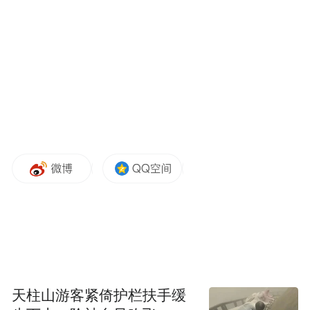
天柱山游客紧倚护栏扶手缓