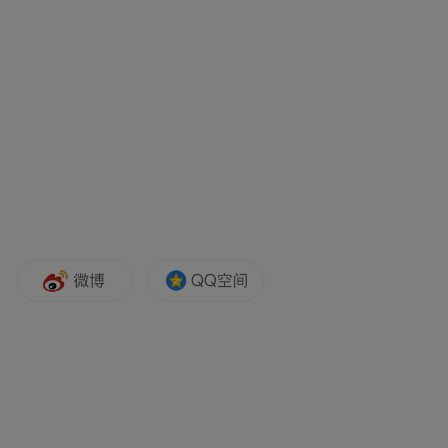
夫・乔布斯’（STEVE JOBS）和‘创造非凡之
作’（MAKE SOMETHING
WONDERFUL）。
其余三枚硬币将分别致敬：爱荷华州的诺
曼・博洛格博士（Dr. Norman Borlaug）、威
斯康星州的 Cray-1 超级计算机，以及明尼苏
达州的移动制冷技术。
“特别声明：以上作品内容(包括在内的视频、图片或音
频)为凤凰网旗下自媒体平台“大风号”用户上传并发
布，本平台仅提供信息存储空间服务。
Notice: The content above (including the videos,
pictures and audios if any) is uploaded and posted
by the user of Dafeng Hao, which is a social media