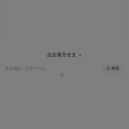
点击展开全文
过去，该项目曾纪念过发明家与重大发明，
举报
责任编辑：于雷 PT032
例如新泽西州的电灯泡、马里兰州的哈勃空
间望远镜，以及密苏里州的乔治・华盛顿・
卡弗（George Washington Carver）。明年，
铸币局公布了四款全新设计，其中代表加利
福尼亚州的硬币将致敬史蒂夫・乔布斯。