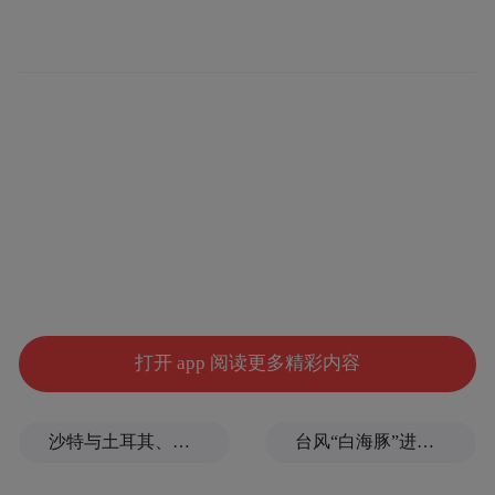
这枚硬币由设计师埃拉娜・哈格勒（Elana
Hagler）设计，菲比・亨菲尔（Phebe
Hemphill）负责雕塑。美国铸币局对该设计
的描述如下：
该设计展现了一位年轻的史蒂夫・乔布斯，
坐在典型的北加州风景之中 —— 起伏的山丘
上覆盖着橡树。画面捕捉了他沉思的一刻，
其姿态与神情体现出这一自然环境如何激发
了他的远见：将复杂的技术转化为如同大自
打开 app 阅读更多精彩内容
然一般直观而有机的存在。币面铭文包括‘美
利坚合众国’（UNITED STATES OF
沙特与土耳其、巴基斯坦签署重磅军事协议，伊朗泼冷水！
台风“白海豚”进入24小时警戒线，最新登陆点预判
AMERICA）和‘加利福尼
亚’（CALIFORNIA）。附加铭文为‘史蒂