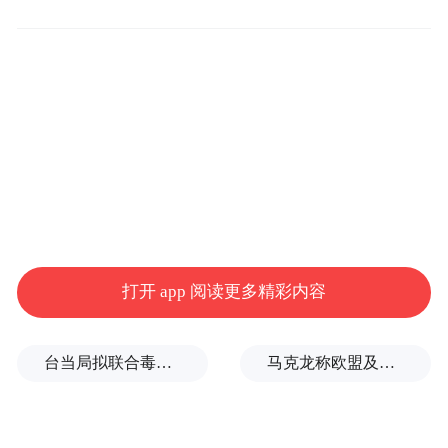
再加上受关税叠加影响，苹果公司2026财年
的每股收益可能削减高达5%。
打开 app 阅读更多精彩内容
台当局拟联合毒油企业放宽致癌物标准，蒋万安：非常离谱
马克龙称欧盟及其伙伴将继续加大对俄施压，扎哈罗娃发声
“特别声明：以上作品内容(包括在内的视频、图片或音
频)为凤凰网旗下自媒体平台“大风号”用户上传并发