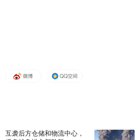
布，本平台仅提供信息存储空间服务。
Notice: The content above (including the videos,
pictures and audios if any) is uploaded and posted
by the user of Dafeng Hao, which is a social media
platform and merely provides information storage
space services.”
互袭后方仓储和物流中心，