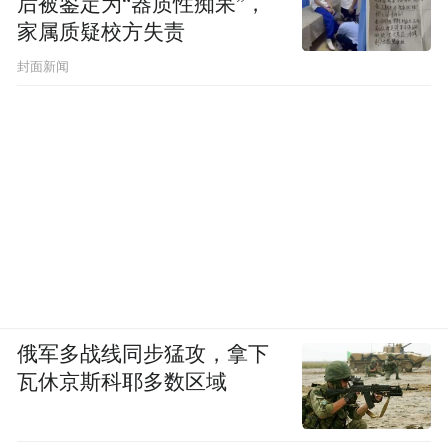
后被鉴定为“器质性痴呆”，
家属质疑校方失责
封面新闻
俄军多战线同步猛攻，拿下
瓦休京斯科耶多数区域