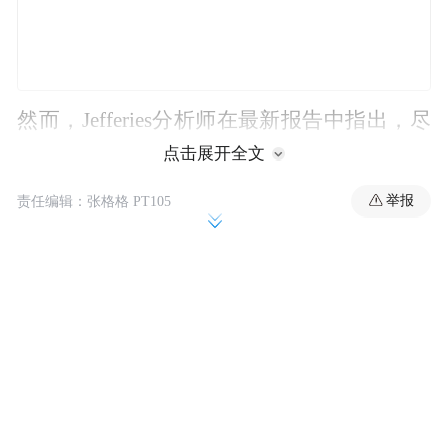
然而，Jefferies分析师在最新报告中指出，尽
管苹果已将大部分生产活动转移到印度，但
点击展开全文
短期内仍无法完全依靠印度满足美国市场对
举报
责任编辑：张格格 PT105
iPhone的强劲需求。
因此，苹果仍需依赖中国的部分产能来满足
Jefferies预计
美国市场的需求，具体而言，
苹果在2026财年可能会从中国向美国运输多
达900万部iPhone，需要注意的是，苹果的
新财年从10月开始。