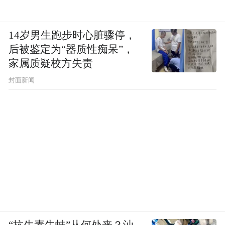
14岁男生跑步时心脏骤停，
后被鉴定为“器质性痴呆”，
家属质疑校方失责
封面新闻
“抗生素牛蛙”从何处来？汕