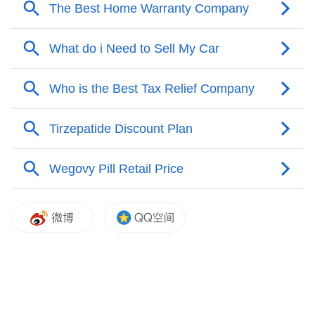
平台自动扣款2000元的短信通知，扣款名目
为“车损”。
这一操作令博主不解：其一，他已购买全额
保险，车损本不应由他承担；其二，“停运
费”应在车辆实际维修结束后根据时长确定，
平台在未有定论前直接扣款，逻辑上难以自
洽。