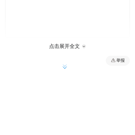
国庆节前，携程曾先后遭贵州、郑州市场监
点击展开全文
管约谈。此次事件，叠加平台长期以来存在
举报
的“大数据杀熟”等争议，共同指向行业巨头
携程，在连接消费者与服务商的过程中，是
否真正将平台责任落到了实处。
博主“小胡子李靖”于10月9日在社交媒体发帖
称，自己于国庆期间通过携程平台租车五
天，支付了1800元，其中包括300元的全额保
险费。用车期间，车辆发生轻微刮擦。然