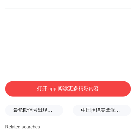
而，还车时，租车行开出2200元的“停运
费”，理由是车辆需要维修四天。博主对此提
出质疑，指出该车型在淡季日租金仅百元左
右，且轻微刮擦的维修时长远不至四五天。
更值得一提的是，在取车时，车行曾试图向
他推销一份700元的线下“保险”，声称可以免
除车衣刮擦和停运费等潜在费用，被他当场
打开 app 阅读更多精彩内容
拒绝。
当博主就此事向携程平台投诉后，平台客服
最危险信号出现！全球能源大动脉岌岌可危
中国拒绝美鹰派副防长访华？弦外之音被热议
口头承认商家的行为“不合规”，并表示需要
三至四天进行调查，但转眼，博主便收到了