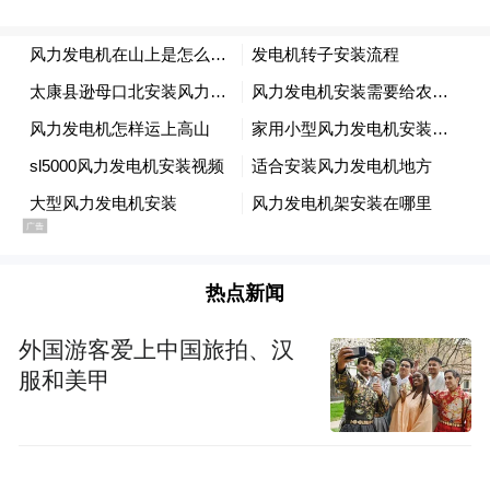
最终，在博主通过消协、交通委等多渠道持
续投诉并引发舆论关注后，携程方面给出了
退还所有费用并额外赔偿200元的解决方案。
一个消费者的胜利，并不能掩盖平台机制存
在的漏洞。
从节前被监管部门约谈，到节后曝出租车乱
象，一系列事件表明，携程在第三方商家的
热点新闻
准入审核、服务标准监督以及客诉处理流程
外国游客爱上中国旅拍、汉
上，仍有很长的路要走。如果不能从根本上
服和美甲
厘清平台责任、建立起公平透明的交易规
则，类似的纠纷恐怕仍会不断上演，持续消
耗用户对平台的信任。