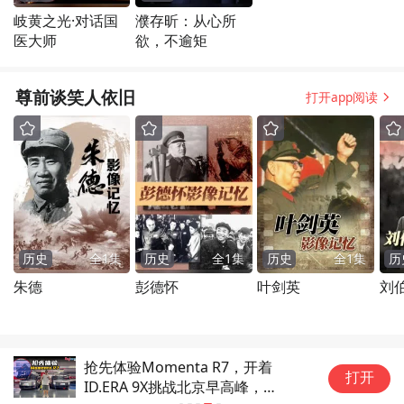
岐黄之光·对话国
濮存昕：从心所
医大师
欲，不逾矩
尊前谈笑人依旧
打开app阅读
历史
全
1
集
历史
全
1
集
历史
全
1
集
历
朱德
彭德怀
叶剑英
刘
抢先体验Momenta R7，开着
打开
ID.ERA 9X挑战北京早高峰，表