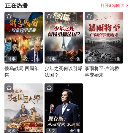
正在热播
打开app阅读
时事
全
131
集
时事
全
1
集
历史
全
1
集
俄乌战局·四周年
少年之死何以引爆
暴雨将至·卢沟桥
祭
法国？
事变始末
访谈
全
5
集
人文
全
1
集