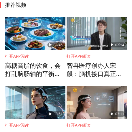
推荐视频
03:45
02:14
打开APP阅读
打开APP阅读
高糖高脂的饮食，会
智冉医疗创办人宋
打乱脑肠轴的平衡，
麒：脑机接口真正地
甚至让有害毒素进入
帮病人改善了日常的
大脑损伤脑神经
生活
03:51
03:11
打开APP阅读
打开APP阅读