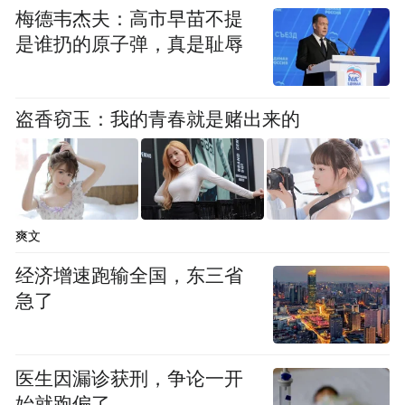
space services.”
梅德韦杰夫：高市早苗不提
是谁扔的原子弹，真是耻辱
盗香窃玉：我的青春就是赌出来的
爽文
经济增速跑输全国，东三省
急了
医生因漏诊获刑，争论一开
始就跑偏了