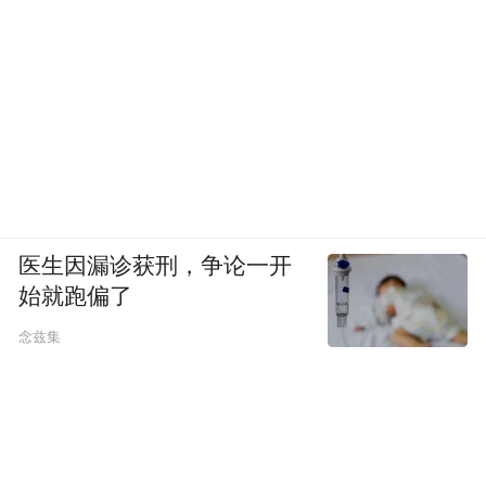
医生因漏诊获刑，争论一开
始就跑偏了
念兹集