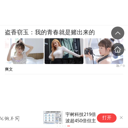
盗香窃玉：我的青春就是赌出来的
爽文
宇树科技219倍市盈率，绿的谐
5
打开
波超450倍但主承销商只给80
“
倍，为何