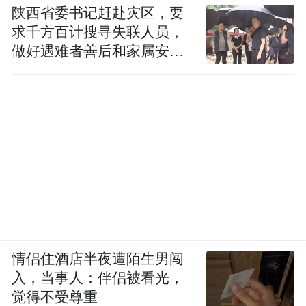
陕西省委书记赶赴灾区，要
求千方百计搜寻失联人员，
做好遇难者善后和家属安抚
工作
情侣住酒店半夜遭陌生男闯
入，当事人：伴侣被看光，
觉得不受尊重