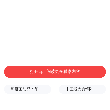
触关系。通过最小化人类和机器人网格之间
的拉普拉斯变形，同时强制执行运动学约
OmniRetarget 生成了运动学上可行的
束，
轨迹
。
研究团队通过从多个数据集中重新目标追踪
运动，全面评估了 OmniRetarget，生成了超
过 9 小时轨迹，这些轨迹在运动学约束满足
和接触保持方面优于广泛使用的基线。这种
打开 app 阅读更多精彩内容
数据使本体感觉强化学习策略能够在宇树 G1
人形机器人上成功执行长时程（长达 30 秒）
印度国防部：印度成功试射“烈火-4”中程弹道导弹，可携带常规弹头和核弹头
中国最大的“环”，要来了
的跑酷和运动操作技能，仅使用 5 个奖励项
和所有任务共享的简单领域随机化进行训