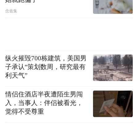
念兹集
纵火摧毁700栋建筑，美国男
子承认“策划数周，研究最有
利天气”
情侣住酒店半夜遭陌生男闯
入，当事人：伴侣被看光，
觉得不受尊重