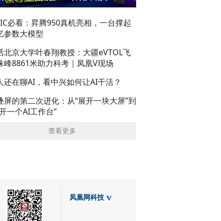
AIC必看：昇腾950真机亮相，一台撑起
亿参数大模型
话北京大学叶春翔教授：大疆eVTOL飞
珠峰8861米助力科考｜凤凰V现场
人还在聊AI，看中兴如何让AI干活？
叠屏的第二次进化：从“展开一块大屏”到
展开一个AI工作台”
查看更多
凤凰网科技