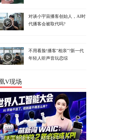
对谈小宇宙播客创始人，AI时
代播客会被取代吗?
不用看脸!播客“相亲”?新一代
年轻人听声音玩恋综
凰V现场
世界人工智能大会：AI开始干活了，但到底干的怎么样？萌新闯WAIC