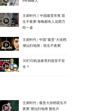
8年蜘蛛人
主厨时代丨中国最贵宵夜:双
生不夜粥 每晚都有人花两万
吃一桌
主厨时代 | 中国”最贵“大排档
潮汕扫地僧：双生不夜粥
3D打印机放家里到底安不安
全？
主厨时代 | 最贵大排档双生不
夜粥 潮汕扫地僧 预告片