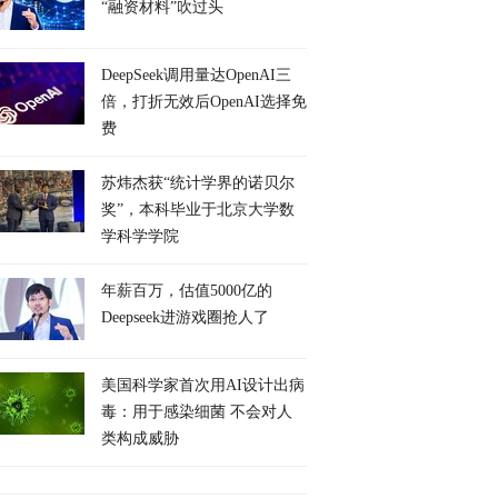
“融资材料”吹过头
DeepSeek调用量达OpenAI三
倍，打折无效后OpenAI选择免
费
苏炜杰获“统计学界的诺贝尔
奖”，本科毕业于北京大学数
学科学学院
年薪百万，估值5000亿的
Deepseek进游戏圈抢人了
美国科学家首次用AI设计出病
毒：用于感染细菌 不会对人
类构成威胁