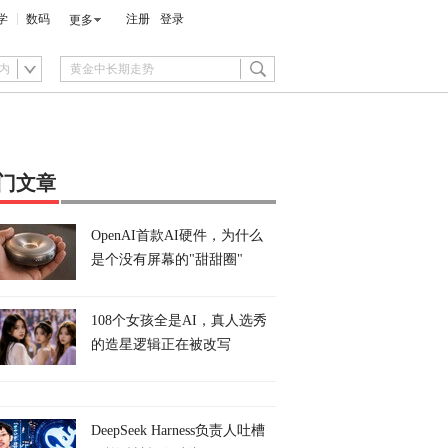
学
数码
注册
登录
更多
内
门文章
OpenAI首款AI硬件，为什么
是个没有屏幕的"甜甜圈"
108个女孩全是AI，真人选秀
的造星逻辑正在被改写
DeepSeek Harness负责人吐槽