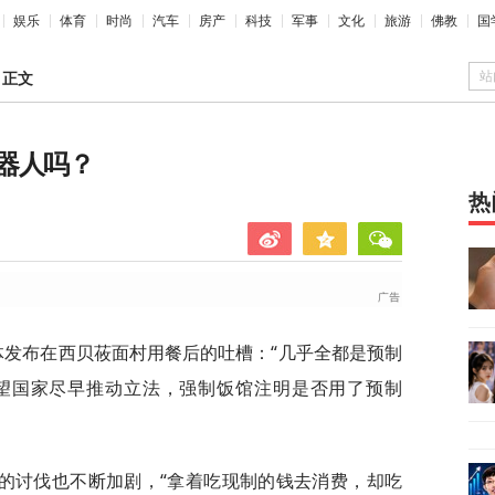
娱乐
体育
时尚
汽车
房产
科技
军事
文化
旅游
佛教
国
站
>
正文
器人吗？
热
体发布在西贝莜面村用餐后的吐槽：“几乎全都是预制
望国家尽早推动立法，强制饭馆注明是否用了预制
的讨伐也不断加剧，“拿着吃现制的钱去消费，却吃