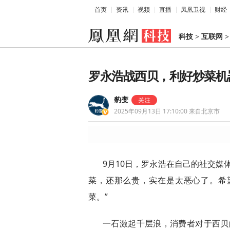
首页
资讯
视频
直播
凤凰卫视
财经
科技
>
互联网
罗永浩战西贝，利好炒菜机
豹变
2025年09月13日 17:10:00
来自北京市
9月10日，罗永浩在自己的社交媒
菜，还那么贵，实在是太恶心了。希
菜。”
一石激起千层浪，消费者对于西贝