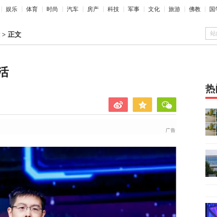
娱乐
体育
时尚
汽车
房产
科技
军事
文化
旅游
佛教
国
站
>
正文
活
热