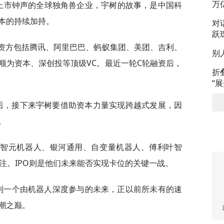
万
响上市钟声的全球独角兽企业，宇树的故事，是中国科
本的持续加持。
对
跃
投资方包括腾讯、阿里巴巴、蚂蚁集团、美团、吉利、
别
顺为资本、深创投等顶级VC。最近一轮C轮融资后，
折
“
事后，接下来宇树要借助资本力量实现跨越式发展，因
。
，智元机器人、银河通用、自变量机器人、傅利叶智
押注。IPO则是他们未来能否实现卡位的关键一战。
看到一个由机器人深度参与的未来，正以前所未有的速
潮之巅。