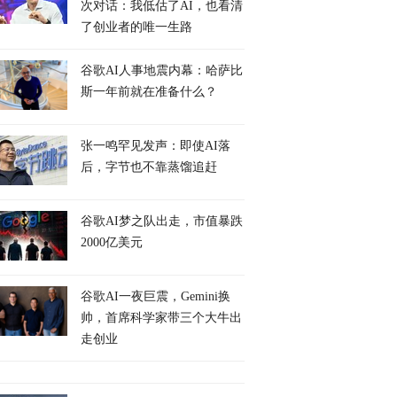
次对话：我低估了AI，也看清
了创业者的唯一生路
谷歌AI人事地震内幕：哈萨比
斯一年前就在准备什么？
张一鸣罕见发声：即使AI落
后，字节也不靠蒸馏追赶
谷歌AI梦之队出走，市值暴跌
2000亿美元
谷歌AI一夜巨震，Gemini换
帅，首席科学家带三个大牛出
走创业