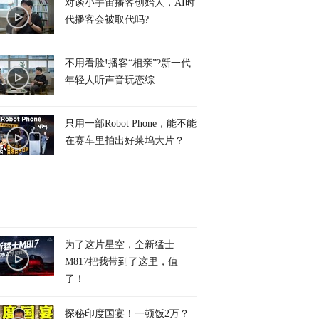
对谈小宇宙播客创始人，AI时
代播客会被取代吗?
不用看脸!播客“相亲”?新一代
年轻人听声音玩恋综
只用一部Robot Phone，能不能
在赛车里拍出好莱坞大片？
为了这片星空，全新猛士
M817把我带到了这里，值
了！
探秘印度国宴！一顿饭2万？