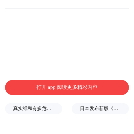
这些应用虽为新 iPhone 的预装软件，但并未
包含在 iOS 26 的测试版和最终候选版本中，
因为它们会通过 App Store 独立更新。苹果规
格页并未透露功能变动，唯一可见的变化是
图标外观升级至新的液态玻璃风格，新设计
强调玻璃质感与光影效果，让图标在视觉上
更具立体感。
大部分应用的改动较为细微，仅在光泽与透
打开 app 阅读更多精彩内容
明度上有所调整。不过 Clips 与 GarageBand
两款应用的图标改动幅度更大，图形元素和
真实维和有多危险？
日本发布新版《防卫白皮书》，俄罗斯强硬警告
色彩表现均更为突出。