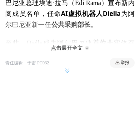
巴尼亚总理埃迪·拉马（Edi Rama）宣布新内
AI虚拟机器人Diella
阁成员名单，任命
为阿
公共采购部长
尔巴尼亚新一任
。
首位
至此，Diella成为阿尔巴尼亚
非实体存
点击展开全文
在、由AI虚拟创建的内阁成员，阿尔巴尼亚
全球首个
举报
责任编辑：于雷 PT032
也成为
任命AI担任政府部长的国
家。
据路透社报道，埃迪·拉马总理周四宣布，
Diella将负责管理并授予所有政府委托私营企
公共招标合同
业执行各类项目的
。埃迪·拉马
在公布新内阁阵容的演讲中宣称：“她将帮助
阿尔巴尼亚成为‘公共招标百分百杜绝腐败的