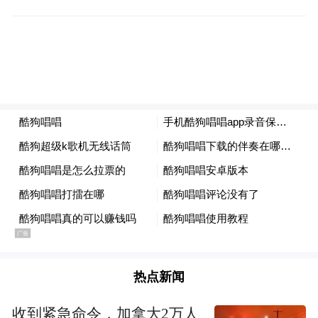
2030年
埃迪·拉马曾想让阿尔巴尼亚在
加入欧
盟，当时就有政治分析师认为这一愿景太激
进，腐败泛滥的现状也使阿尔巴尼亚加入欧
盟的进程受阻。
阿尔巴尼亚政府未具体说明对Diella可能设置
的人工监督机制，也未回应有人可能操纵该
AI机器人的风险。
这一决定注定会引来争议。有民众质疑道：
“在阿尔巴尼亚，就连Diella也会被腐蚀。”还
有人认为“盗窃行为仍会继续，而Diella将成
热点新闻
为替罪羊。”
收到紧急命令，加拿大2万人