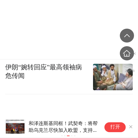
伊朗“婉转回应”最高领袖病
危传闻
和泽连斯基同框！武契奇：将帮
中
打开
助乌克兰尽快加入欧盟，支持乌
场
领土完整