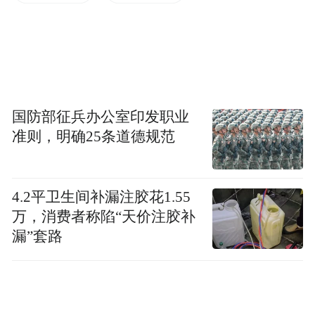
国防部征兵办公室印发职业
准则，明确25条道德规范
▲AI虚拟机器人Diella（图源：法新社）
4.2平卫生间补漏注胶花1.55
阿尔巴尼亚位于巴尔干半岛，在这个国家，
万，消费者称陷“天价注胶补
腐败丑闻
公共招标长期滋生
。专家称，阿尔
漏”套路
巴尼亚不仅是全球贩毒和武器走私团伙的洗
钱枢纽，其腐败现象更已渗透至权力走廊。