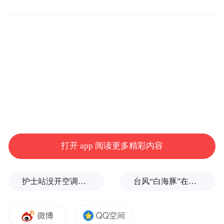
国家’。”
Diella最初于今年初作为AI助手在“电子阿尔
巴尼亚”平台上线，协助公民和企业获取政府
文件。身着传统民族服饰的她通过语音指令
提供帮助，并签发带电子印章的文件，有效
减少了官僚主义造成的延误。
据法新社报道，迄今为止，该平台已帮助发
打开 app 阅读更多精彩内容
36600份
近1000项
布了
数字文件，并提供了
服务。
护士站没开空调、全员向领导打招呼被表扬？上海一民营医院回应
台风“白海豚”在浙江乐清二次登陆