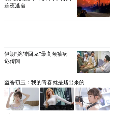
结语：AI是否能承担抑制腐败的重担？
连夜逃命
Diella，阿尔巴尼亚语意为“太阳”，从名字就
可以看出阿尔巴尼亚对这个AI机器人寄予的
厚望。
埃迪·拉马总理试图借助AI打击腐败的初衷值
伊朗“婉转回应”最高领袖病
得肯定，但这一举措的实际成效仍需时间检
危传闻
验。外界对该决定的质疑并非没有道理，技
术终究由人主导，即便优化了相关程序，若
未能触及腐败滋生的深层根源，恐怕也只是
盗香窃玉：我的青春就是赌出来的
“治标不治本”。
“特别声明：以上作品内容(包括在内的视频、图片或音
频)为凤凰网旗下自媒体平台“大风号”用户上传并发