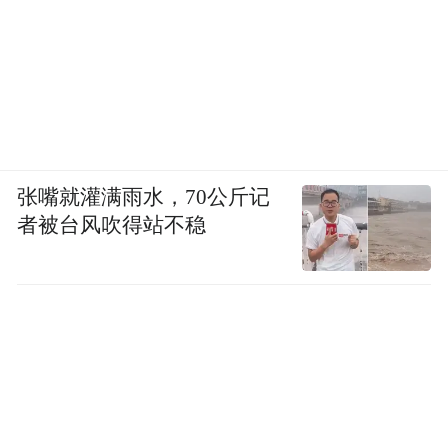
的短视频电商GMV同比增长超过30%，这与
AI内容创作与产品匹配息息相关。
快手各业务线都在印证AI的驱动力，只是直
播业务略有不足。
张嘴就灌满雨水，70公斤记
2024年，快手直播业务收入同比下滑5.1%至
者被台风吹得站不稳
371亿元，其营收占比从34.5%降至29%。
2025年第二季度，直播业务8%的增速依旧跑
输大盘，占比进一步降至28%。
做大业务体量之外，AI也在让快手更加高
效。二季度，快手经调整净利润56亿元，
20.1%的增长率远高于一季度。而毛利率与经