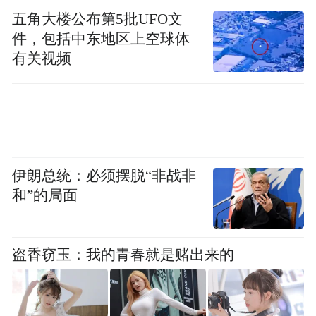
可灵AI也上升到与主站、商业化、电商、国
五角大楼公布第5批UFO文
际化、本地生活并列的一级业务部门，总负
件，包括中东地区上空球体
责人盖坤直接向董事长兼CEO 程一笑汇报。
有关视频
可灵AI下设产品部、运营部和技术部，后者
负责人正是张迪。及至张迪出走，盖坤又兼
任了可灵AI 技术部负责人。
伊朗总统：必须摆脱“非战非
统筹全局的高级副总裁“向下”兼任，既肯定
和”的局面
了技术的重要性，更昭示了可灵商业化探索
的加速。
盗香窃玉：我的青春就是赌出来的
而在不久前，盖坤也在可灵2.0发布前的干部
会上明确提出，2025 年可灵在营收规模上要
实现“跨越式增长”。