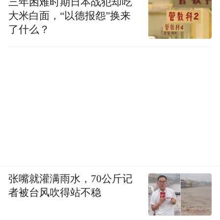
三年困难时期日本战犯却吃
手押注AI并加速商业化的底气所在。
大米白面，“以德报怨”换来
了什么？
我们看到，不管是前员工被爆1.4亿巨贪，还
是因《长相思》《德云斗笑社》侵权案被罚
8910万，似乎都没有影响快手进击的步伐。
但张迪出走B站之于快手，依然是个不小的损
失。
盖坤要做的是，更好的平衡基础模型与商业
化之间的节奏与进度。
张嘴就灌满雨水，70公斤记
者被台风吹得站不稳