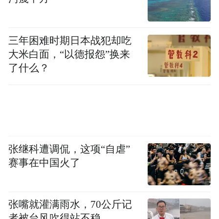
3.3%至7.15亿；日活用户日均使用总时长同
比增长7.5%。
三年困难时期日本战犯却吃
大米白面，“以德报怨”换来
大厂搏杀流量红海，能持续提升用户活跃度
了什么？
的只能是更好的内容。
在内容创作上，可灵AI的目标是成为创作者
的一站式创意引擎。2025年7月底，可灵AI发
布灵动画布，实现智能创作辅助与多人实时
张继科遭调侃，这项“自虐”
协作功能，让用户一站式创作体验更进一
赛事在中国火了
步。
可灵AI助推的首部AI单元故事集《新世界加
张嘴就灌满雨水，70公斤记
载中》，也为AI影视内容创作开了个好头。
者被台风吹得站不稳