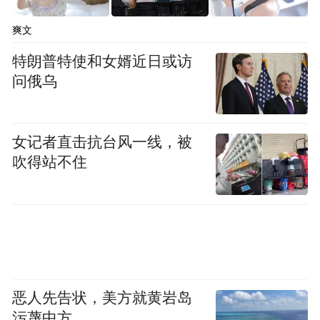
爽文
特朗普特使和女婿近日或访
问俄乌
AI驱动快手商业化变现
女记者直击抗台风一线，被
相比350亿营收大盘，可灵2.5亿营收实在不
吹得站不住
算什么。
但可灵AI的独特之处，在于其对快手战略与
业务的全面加持。
来看几组用户层面的核心数据：二季度快手
恶人先告状，美方就黄岩岛
日活同比增长3.4%至4.09亿；月活同比增长
污蔑中方