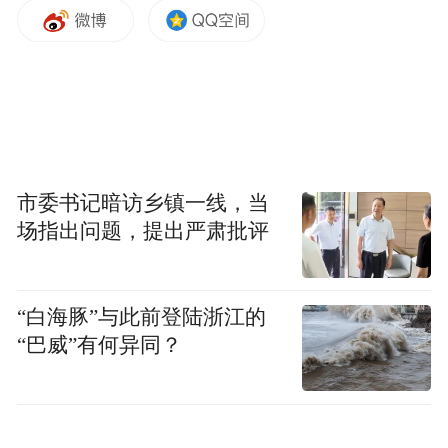
2024年后，作为技术一号位，张迪开始牵头
可灵大模型的底层架构和应用落地。
张迪转身离开时，可灵AI已经实现了某阶段
性突破。用功成身退一词描述，再合适不
过。
市委书记暗访乡镇一线，当
二季度可灵AI营业收入超过2.5亿元人民币，
场指出问题，提出严肃批评
环比增长67%。截至7月底，可灵AI用户数超
4500万，前推三个月这一数字是2200万。
“白海豚”与此前登陆浙江的
快手二季报“主席报告”第一句话，便确定了
“巴威”有何异同？
AI的至高地位：“我们在AI创新领域持续取得
突破，推动业务实现强劲增长，在运营指标
和财务数据上创历史新高。”