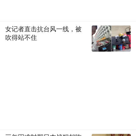
·8月15日，可灵2.1模型开启了全新首尾帧功
能的内测。用户只需自定义首尾帧图像，可
灵就可自动生成连贯且高质量的视频内容
女记者直击抗台风一线，被
吹得站不住
2025年被视作Agent元年，快手正在大干快
上。
但不可否认，应用层能否做好，取决于基础
模型牢不牢靠。正如一位快手内部人士所
言，“做好基础模型，仍是快手整个团队最核
心的事。”
根据《晚点LatePost》此前报道，目前快手直
接从事技术研发工作的员工占到全体员工的
近半。这样的人才密度与厚度，或许也是快