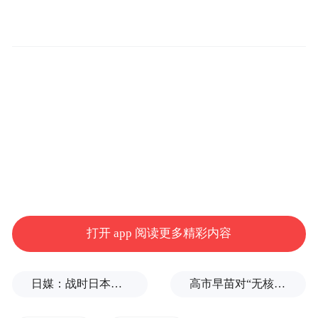
相比一般意义的挂职副总裁，张迪之于快手
意义非凡。他既是可灵AI 事业部技术部老
大，也是快手大模型负责人。
甚至，张迪还被视作推动快手AI从0到1的关
键人物之一。
毕业于上海交通大学计算机系专业的张迪，
曾是阿里巴巴资深技术专家。
打开 app 阅读更多精彩内容
2020年张迪加入快手，2023年初被任命为大
模型与多媒体技术团队负责人，聚焦大模
日媒：战时日本多所大学进行输血人体实验，向患者注射动物血
高市早苗对“无核三原则”含糊表态，长崎市长：核武是“绝对恶”
型、视觉生成模型和多模态模型等方向。