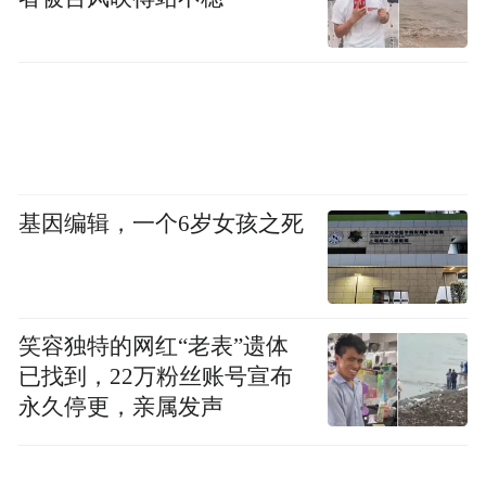
内容创作之外的内容分发，则是根据用户偏
好推荐内容。二季度，快手推出的OneRec端
到端生成式推荐大模型的新技术范式，可从
全量视频中预测用户的偏好。
这些基于内容创作与分发的AI实践，不仅提
基因编辑，一个6岁女孩之死
升了用户时长与留存率，还带来了一定的营
销转化。
笑容独特的网红“老表”遗体
已找到，22万粉丝账号宣布
永久停更，亲属发声