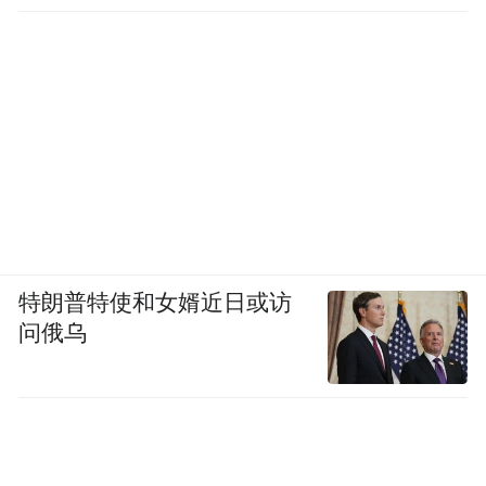
结语
无论在张迪还是盖坤手中，可灵AI都贴合了
快手“快字当先”理念。
自去年6月发布视频生成模型可灵1.0版本
后，可灵又在今年1月、4月，上线了可灵模
型的1.6以及2.0版本。
特朗普特使和女婿近日或访
可灵运营负责人曾雨珅曾对媒体解释，“可灵
问俄乌
1.6模型是可灵的一个重要分水岭，2.0是第二
个里程碑”。
此后，羽翼渐丰的可灵AI升级为一级业务部
门。