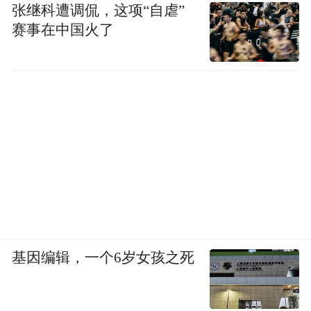
优先级最高的业务之一。
张继科遭调侃，这项“自虐”
赛事在中国火了
在二季度业绩电话会上，快手CFO金秉透
露，可灵2025年全年收入预计比年初目标翻
倍，“这使快手坚定了在可灵AI上进行长期投
入的决心”。
据悉，快手年中已经追加了可灵AI在推理算
力方面的投入。金秉还透露，可灵AI已经在
推理算力层面实现了毛利率打正。
基因编辑，一个6岁女孩之死