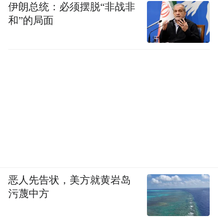
伊朗总统：必须摆脱“非战非
10年。阿里时期，盖坤主要负责阿里妈妈广
和”的局面
告算法与AI技术研发，做到了精准展示广告
技术总监。
天眼查显示，2020年盖坤跳槽来到快手。这
里还有一个不大不小的插曲，说盖坤跳槽被
阿里巴巴以“违反竞业协议”为由起诉，最终
朝阳法院一审判决盖坤支付阿里违反竞业限
制义务违约金207万元并返还竞业补偿金33
万.......
抛开竞业协议，盖坤在阿里其实有过不小的
恶人先告状，美方就黄岩岛
污蔑中方
建树。