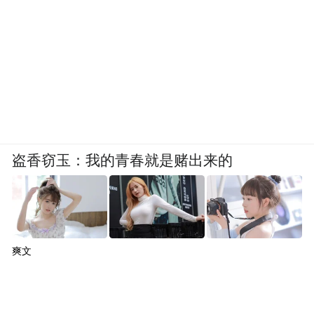
二季度，快手线上营销服务（广告）收入同
比增长12.8%至198亿元，占全部营收近6
成。尽管这一增速略低于整体增长速度，但
已比一季度8%高了不少。
盗香窃玉：我的青春就是赌出来的
电商场景也是如此，但速度更快。以可灵AI
为主的多模态技术，在提升内容创作力、商
品提炼能力之外，通过算法推理、提升人货
的匹配效率......
爽文
二季度快手电商GMV同比增长17.6%，较一
季度15%有了进一步提升。其中，内容场域