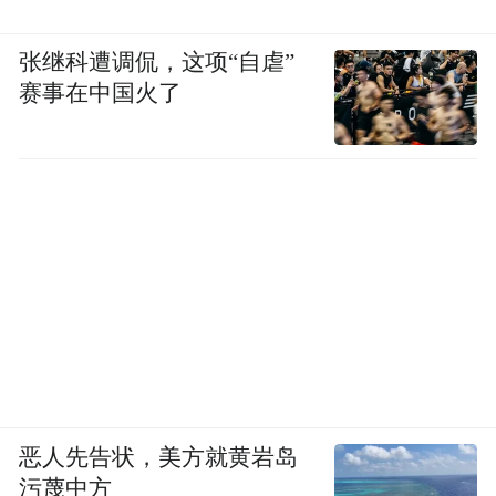
张继科遭调侃，这项“自虐”
赛事在中国火了
恶人先告状，美方就黄岩岛
污蔑中方