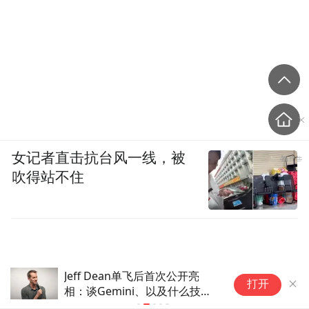
女记者直击抗台风一线，被
吹得站不住
拓展JEPA至受控世界模型，清华
华
打开
团队揭示物理状态与动作转移的
致
可辨识条件
益