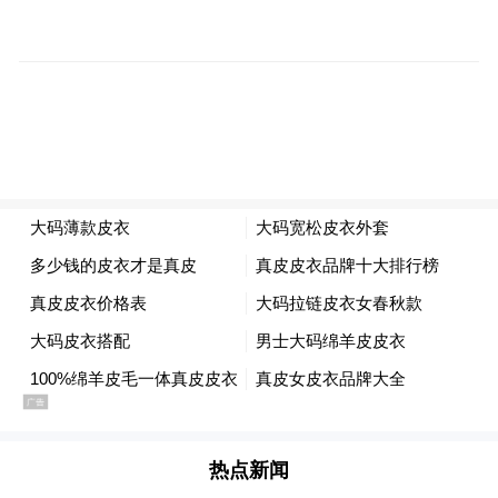
在最高层看来，可灵AI不仅是快手的第二增
长曲线，更是推动公司整体前进的关键引
擎。
但就是在这个关键节点，张迪离开了。
如果从可灵上线之日（2024年6月）算起，张
迪真正执掌可灵不过一年多。
短短一年时间里，作为技术主负责人，张迪
推动了可灵AI的30多次版本迭代.......
2025年4月30日，可灵AI事业部正式成立。
热点新闻