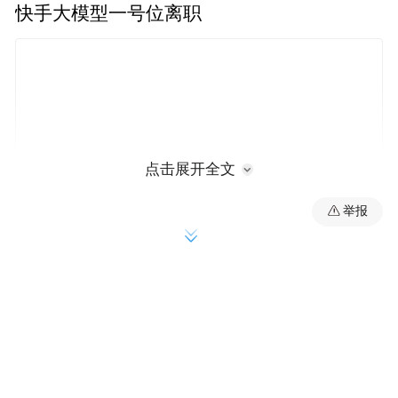
快手大模型一号位离职
点击展开全文
举报
2025年9月9日，前快手副总裁张迪，被爆加
盟B站、出任技术条线负责人。
此时，距离张迪离职（8月15日）快手，尚不
足满月。