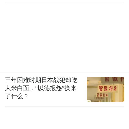
聚焦‌广告算法优化‌，盖坤提出并主导了分片
线性模型（MLR）研发。该模型通过分片线
性学习算法解构用户兴趣网络，实现千人千
面推荐。该技术被充分应用到阿里妈妈平
台，支撑了广告业务带来的平台收入。
此外，‌他还主导构建深度兴趣网络
（DIN），通过模拟用户兴趣分布优化广告
推荐......
三年困难时期日本战犯却吃
大米白面，“以德报怨”换来
一手技术算法突围，一手广告商业化变现，
了什么？
这一直都是盖坤的专长。在阿里如此，在快
手亦如是。