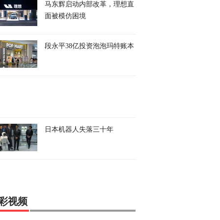
马东辉启动内部改革，理想直
面被模仿困境
段永平38亿投资泡泡玛特账本
日本机器人失落三十年
彩视频