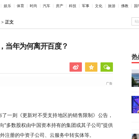
娱乐
体育
时尚
汽车
房产
科技
军事
文化
旅游
佛教
国
站
>
正文
人，当年为何离开百度？
热
pic发布了一则《更新对不受支持地区的销售限制》公告，
向“多数股权由中国资本持有的集团或其子公司”提供
在境外注册的中资子公司、云服务中转实体等。