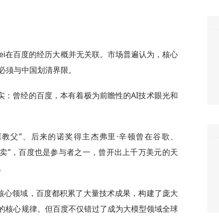
 Amodei在百度的经历大概并无关联。市场普遍认为，核心
必须与中国划清界限。
实：曾经的百度，本有着极为前瞻性的AI技术眼光和
AI教父”、后来的诺奖得主杰弗里·辛顿曾在谷歌、
场“拍卖”，百度也是参与者之一，曾开出上千万美元的天
。
I核心领域，百度都积累了大量技术成果，构建了庞大
型的核心规律。但百度不仅错过了成为大模型领域全球