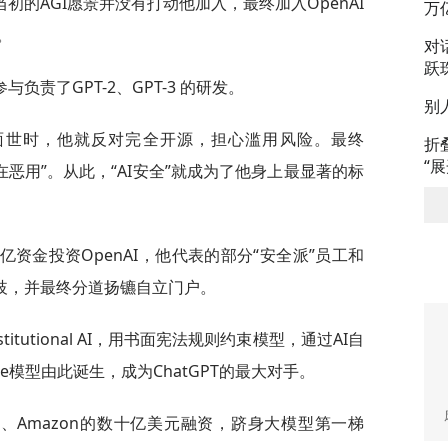
的AGI愿景并没有打动他加入，最终加入OpenAI
万
。
对
跃
责了GPT-2、GPT-3 的研发。
别
-2面世时，他就反对完全开源，担心滥用风险。最终
折
“
潜在恶用”。从此，“AI安全”就成为了他身上最显著的标
资金投资OpenAI，他代表的部分“安全派”员工和
分歧，并最终分道扬镳自立门户。
nstitutional AI，用书面宪法规则约束模型，通过AI自
de模型由此诞生，成为ChatGPT的最大对手。
ogle、Amazon的数十亿美元融资，跻身大模型第一梯