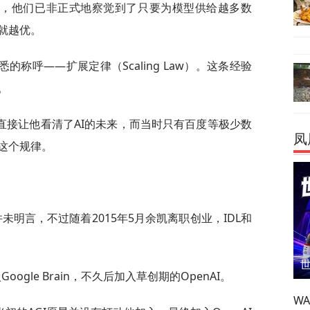
间，他们已非正式地察觉到了只要为模型供给越多数
就越优。
称呼——扩展定律（Scaling Law）。这条经验
。
直接让他看清了AI的未来，而当时只有百度等极少数
凤
这个规律。
。
并未明言，不过随着2015年5月余凯离职创业，IDL和
ogle Brain，不久后加入草创期的OpenAI。
W