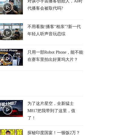
对谈小宇宙播客创始人，AI时
代播客会被取代吗?
不用看脸!播客“相亲”?新一代
年轻人听声音玩恋综
只用一部Robot Phone，能不能
在赛车里拍出好莱坞大片？
为了这片星空，全新猛士
M817把我带到了这里，值
了！
探秘印度国宴！一顿饭2万？