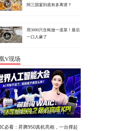
阿三国宴到底有多离谱？
用3000只生蚝做一道菜！最后
一口人麻了
凰V现场
世界人工智能大会：AI开始干活了，但到底干的怎么样？萌新闯WAIC
AIC必看：昇腾950真机亮相，一台撑起