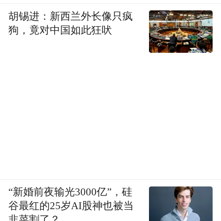
胡锡进：新西兰外长像只疯
狗，竟对中国如此狂吠
“新婚前夜输光3000亿”，硅
谷最红的25岁AI股神也被当
韭菜割了？