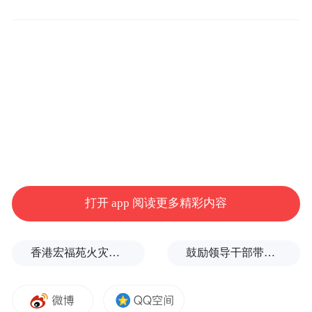
space services.”
打开 app 阅读更多精彩内容
香港宏福苑火灾跨部门调查最终报告：大火或由烟头引起
鼓励领导干部带头休假之后又撤回文件，到底什么意思嘛？