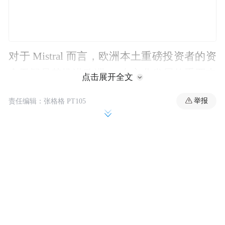
对于 Mistral 而言，欧洲本土重磅投资者的资
金无疑是其推进欧洲 AI 自主化发展的重要支
点击展开全文
柱；而就 ASML 来说，Mistral 的 AI 技术有
举报
责任编辑：张格格 PT105
望成为其改进半导体设备性能、加速新设备
开发的助力。
“特别声明：以上作品内容(包括在内的视频、图片或音
频)为凤凰网旗下自媒体平台“大风号”用户上传并发
布，本平台仅提供信息存储空间服务。
Notice: The content above (including the videos,
pictures and audios if any) is uploaded and posted
by the user of Dafeng Hao, which is a social media
platform and merely provides information storage