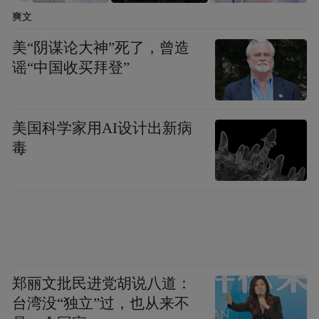
“特别声明：以上作品内容(包括在内的视频、图片或音
爽文
频)为凤凰网旗下自媒体平台“大风号”用户上传并发
布，本平台仅提供信息存储空间服务。
美“阴谋论大神”死了，曾造
Notice: The content above (including the videos,
谣“中国收买拜登”
pictures and audios if any) is uploaded and posted
by the user of Dafeng Hao, which is a social media
platform and merely provides information storage
space services.”
美国科学家用AI设计出新病
毒
郑丽文批民进党胡说八道：
台湾没“独立”过，也从来不