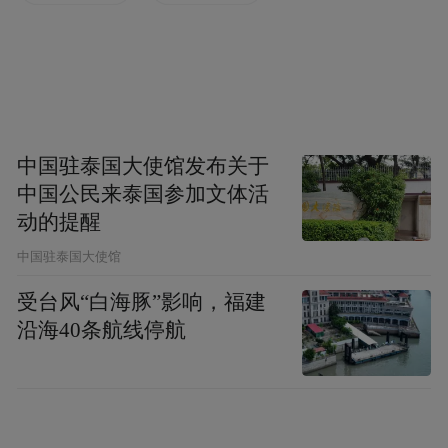
在8月底结束的国际计算语言学协会（ACL）
中国驻泰国大使馆发布关于
Hunyuan-MT-7B（参赛
WMT2025比赛中，
中国公民来泰国参加文体活
名称：Shy-hunyuan-MT）拿下了全部 31
动的提醒
个语种比赛中的30个第1名，
处于绝对领先
中国驻泰国大使馆
地位。
受台风“白海豚”影响，福建
沿海40条航线停航
这31个语种除了中文、英语、日语等常见语
种，也包含捷克语、马拉地语、爱沙尼亚
语、冰岛语等小语种。