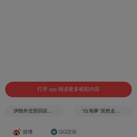
言/方言互译，是一个能力全面的轻量级翻译
模型。
打开 app 阅读更多精彩内容
伊朗外交部回应特朗普战利品言论：美需赢得战争，再谈战利品
“白海豚”居然走出了古怪路径