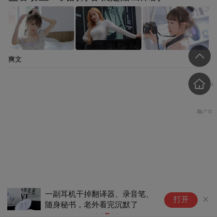
爽文
一副耳机干掉翻译器、录音笔、
游
美财长断言：再过两年，霍
打开
随身秘书，老外看完沉默了
介
尔木兹海峡就不重要了
误