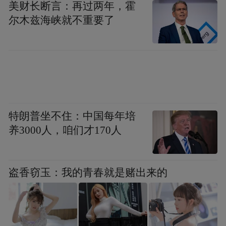
美财长断言：再过两年，霍
尔木兹海峡就不重要了
特朗普坐不住：中国每年培
养3000人，咱们才170人
【本文结束】如需转载请务必注明出处：快
科技
盗香窃玉：我的青春就是赌出来的
责任编辑：拾柒