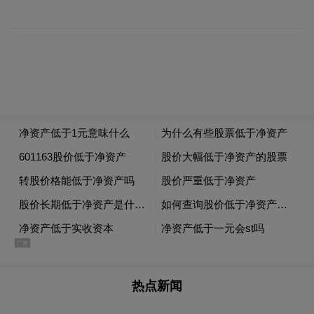
腾讯混元表示，在业界常用的翻译能力测评
数据集Flores200上，腾讯混元Hunyuan-MT-
7B模型也有卓越的效果表现，明显领先于同
尺寸模型，与超大尺寸模型效果对比也不逊
色。
针对翻译场景，腾讯混元提出了一个完整的
翻译模型训练范式，覆盖从预训练、到CPT
再到监督调参、翻译强化和集成强化全链
条，使得模型的翻译效果达到业界最优。
热点新闻