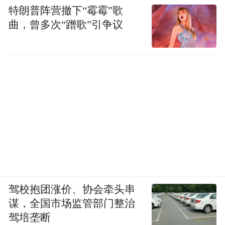
特朗普阵营撤下“霉霉”歌
曲，曾多次“蹭歌”引争议
驾校抱团涨价、协会牵头串
谋，全国市场监管部门整治
驾培垄断