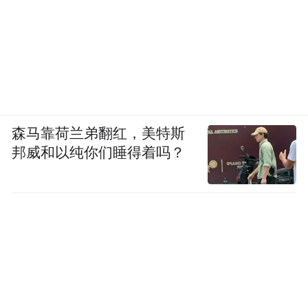
森马靠荷兰弟翻红，美特斯
邦威和以纯你们睡得着吗？