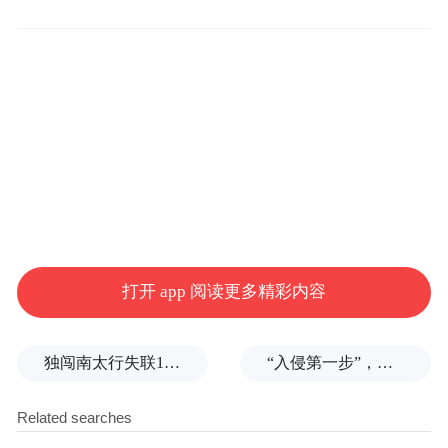
打开 app 阅读更多精彩内容
独闯南太行失联14天的女子已确认遇难，遗体在悬崖被找到
“入侵第一步”，与特朗普关系密切美企被曝强闯格陵兰岛