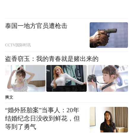
没人在乎打孔的大小吗？大的就是不如小的
好看
泰国一地方官员遭枪击
我顺便告诉你，小米 16 的打孔明显缩小了，
也更协调了，这种改进是提高整体颜值的。
CCTV国际时讯
盗香窃玉：我的青春就是赌出来的
爽文
“婚外胚胎案”当事人：20年
结婚纪念日没收到鲜花，但
等到了勇气