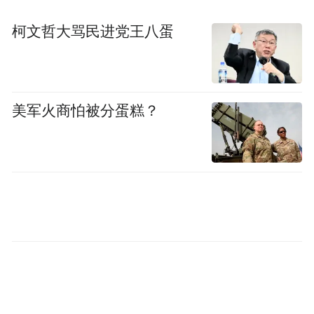
S26 Ultra 与某神秘机器大小尺寸以及 R 角对
比。这么一比三星还是算方的。
柯文哲大骂民进党王八蛋
美军火商怕被分蛋糕？