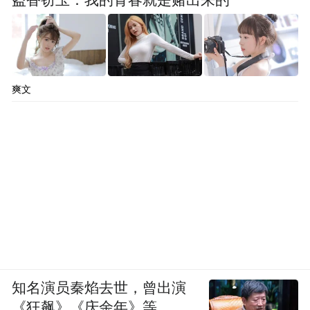
爽文
知名演员秦焰去世，曾出演
《狂飙》《庆余年》等