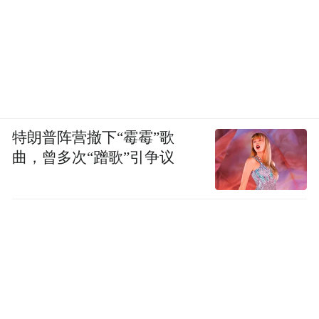
特朗普阵营撤下“霉霉”歌
曲，曾多次“蹭歌”引争议