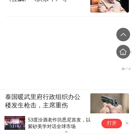
泰国暖武里府行政组织办公
楼发生枪击，主席重伤
53度汾酒老作坊悉尼首发，以
C
打开
紫砂美学对话全球市场
遇