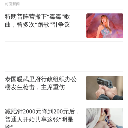
封面新闻
特朗普阵营撤下“霉霉”歌
曲，曾多次“蹭歌”引争议
泰国暖武里府行政组织办公
楼发生枪击，主席重伤
减肥针2000元降到200元后，
普通人开始共享这张“明星
“特别声明：以上作品内容(包括在内的视频、图片或音
脸”