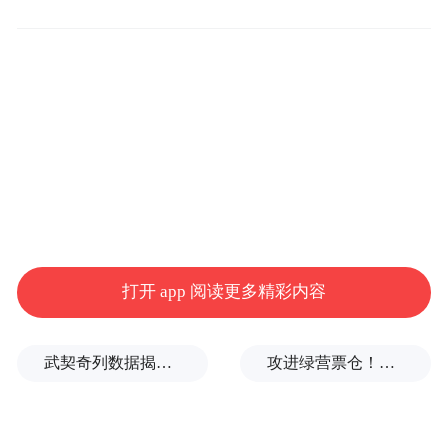
在求职平台方面，OpenAI计划利用AI帮助地
方政府和各类规模的公司匹配合适的候选
人，但这项服务可能会让OpenAI与微软旗下
的领英形成更直接的竞争。
打开 app 阅读更多精彩内容
武契奇列数据揭露巨大差距：德国已经落后于中国
攻进绿营票仓！李四川新庄造势，上千名乡亲到场力挺