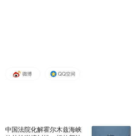
【本文结束】如需转载请务必注明出处：快
科技
责任编辑：哈尔
“特别声明：以上作品内容(包括在内的视频、图片或音
频)为凤凰网旗下自媒体平台“大风号”用户上传并发
布，本平台仅提供信息存储空间服务。
Notice: The content above (including the videos,
pictures and audios if any) is uploaded and posted
by the user of Dafeng Hao, which is a social media
platform and merely provides information storage
space services.”
中国法院化解霍尔木兹海峡