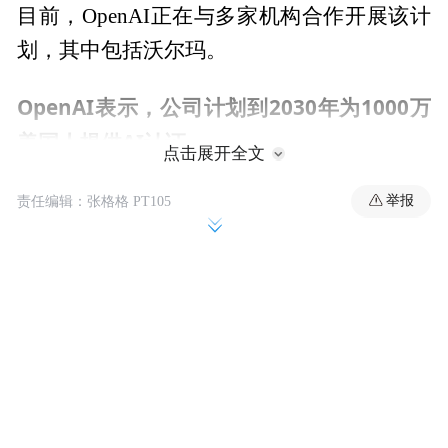
目前，OpenAI正在与多家机构合作开展该计
划，其中包括沃尔玛。
OpenAI表示，公司计划到2030年为1000万
美国人提供AI认证。
点击展开全文
OpenAI高管Fidji Simo表示：“我们坚信，AI
举报
责任编辑：张格格 PT105
将为比以往任何技术带来更多机会，但它也
将带来冲击。”
斯坦福大学研究人员最近的一项研究发现，
在过去三年中，那些被认为最容易受到AI影
响的岗位（如会计、开发人员和行政助
理），初入行者的就业人数下降了13%。