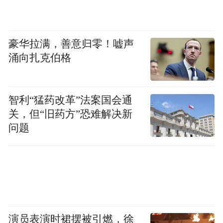
豪华拉满，善意归零！嘘声
涌向扎克伯格
智利“猛药改革”法案国会通
关，但“旧药方”恐难解决新
问题
演员表演时裙摆被引燃，徐