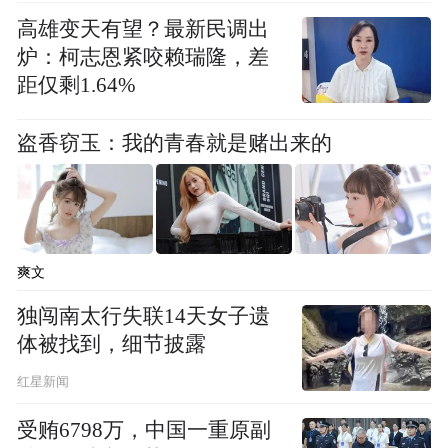
高雄变天有望？最新民调出
炉：柯志恩紧咬赖瑞隆，差
距仅剩1.64%
盗香窃玉：我的青春就是赌出来的
爽文
独闯南太行失联14天女子遗
体被找到，细节披露
红星新闻
受贿6798万，中国一重原副