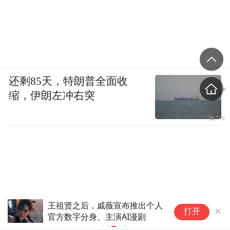
还剩85天，特朗普全面收
缩，伊朗左冲右突
王祖贤之后，戚薇宣布推出个人
第
打开
官方数字分身、主演AI漫剧
链