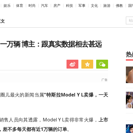
娱乐
体育
时尚
汽车
房产
科技
军事
文化
旅游
佛教
国
站
正文
天卖出一万辆 博主：跟真实数据相去甚远
热
车圈儿最火的新闻当属
“特斯拉Model Y L卖爆，一天
人员向其透露，Model Y L卖得非常火爆，
上市
辆，差不多每天都有近1万辆的订单
。