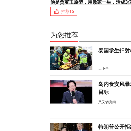
他是贾宝玉原型，用败家一生，活成3
推荐
16
为您推荐
泰国学生扫射
天下事
岛内食安风暴
目标
又又切克闹
特朗普公开拒