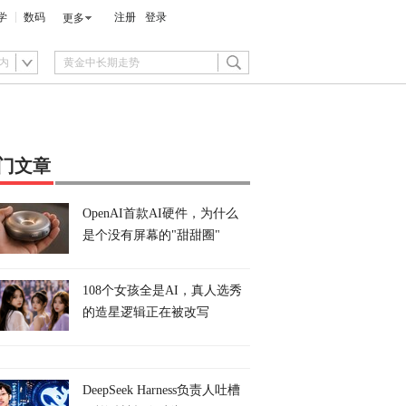
学
数码
注册
登录
更多
内
门文章
OpenAI首款AI硬件，为什么
是个没有屏幕的"甜甜圈"
108个女孩全是AI，真人选秀
的造星逻辑正在被改写
DeepSeek Harness负责人吐槽