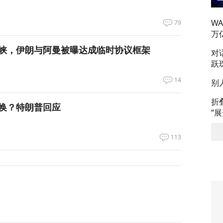
W
79
万
峡，伊朗与阿曼被曝达成临时协议框架
对
跃
14
别
折
换？特朗普回应
“
113