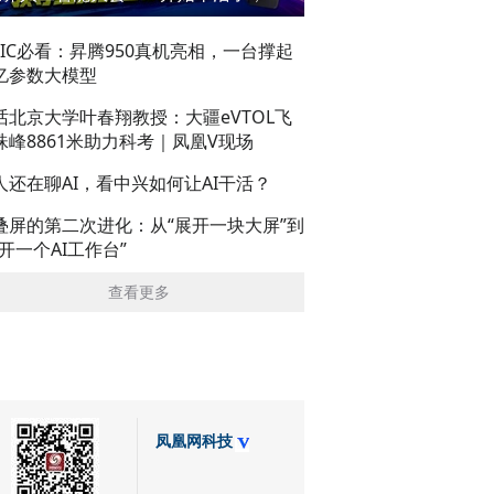
AIC必看：昇腾950真机亮相，一台撑起
亿参数大模型
话北京大学叶春翔教授：大疆eVTOL飞
珠峰8861米助力科考｜凤凰V现场
人还在聊AI，看中兴如何让AI干活？
叠屏的第二次进化：从“展开一块大屏”到
展开一个AI工作台”
查看更多
凤凰网科技