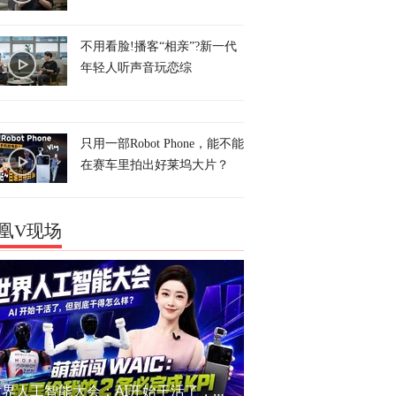
不用看脸!播客“相亲”?新一代
年轻人听声音玩恋综
只用一部Robot Phone，能不能
在赛车里拍出好莱坞大片？
凰V现场
世界人工智能大会：AI开始干活了，但到底干的怎么样？萌新闯WAIC