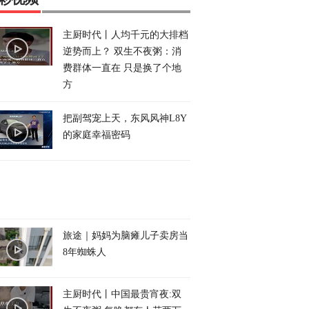
主厨时代丨人均千元的大排档
逆势而上？ 双生不夜粥：消
费群体一直在 只是换了个地
方
把副驾宠上天，东风风神L8Y
的家庭幸福密码
旅途｜妈妈为脑瘫儿子卖房当
8年蜘蛛人
主厨时代丨中国最贵宵夜:双