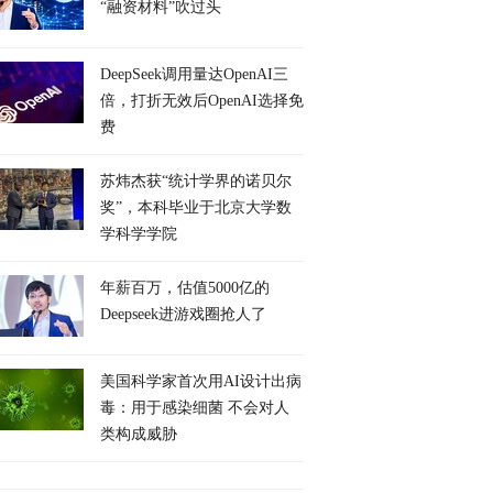
“融资材料”吹过头
DeepSeek调用量达OpenAI三
倍，打折无效后OpenAI选择免
费
苏炜杰获“统计学界的诺贝尔
奖”，本科毕业于北京大学数
学科学学院
年薪百万，估值5000亿的
Deepseek进游戏圈抢人了
美国科学家首次用AI设计出病
毒：用于感染细菌 不会对人
类构成威胁