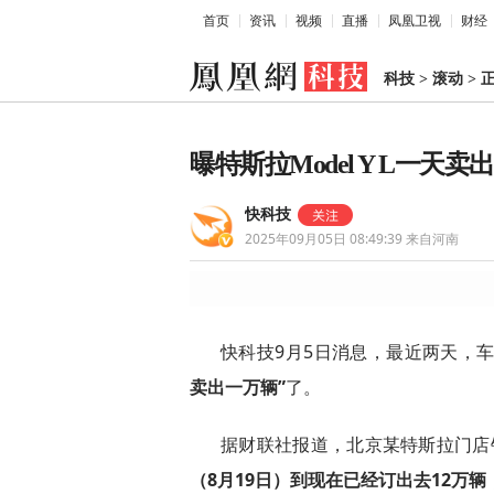
首页
资讯
视频
直播
凤凰卫视
财经
科技
>
滚动
>
曝特斯拉Model Y L一
快科技
2025年09月05日 08:49:39
来自河南
快科技9月5日消息，最近两天，
卖出一万辆”
了。
据财联社报道，北京某特斯拉门店销售
（8月19日）到现在已经订出去12万