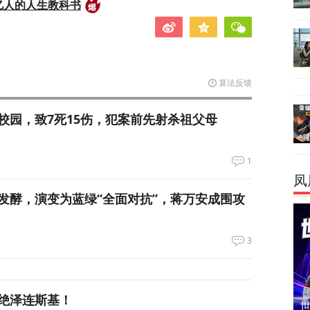
亿人的人生教科书
算法反馈
校园，致7死15伤，犯案前先射杀祖父母
1
凤
发酵，演变为蓝绿“全面对抗”，蒋万安成围攻
3
绝泽连斯基！