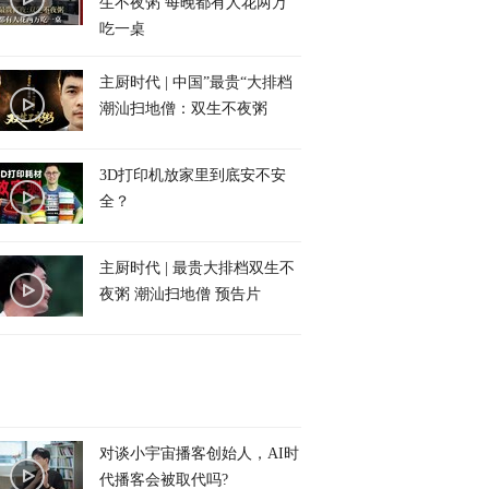
生不夜粥 每晚都有人花两万
吃一桌
主厨时代 | 中国”最贵“大排档
潮汕扫地僧：双生不夜粥
3D打印机放家里到底安不安
全？
主厨时代 | 最贵大排档双生不
夜粥 潮汕扫地僧 预告片
对谈小宇宙播客创始人，AI时
代播客会被取代吗?