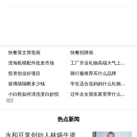
“特别声明：以上作品内容(包括在内的视频、图片或音
频)为凤凰网旗下自媒体平台“大风号”用户上传并发
布，本平台仅提供信息存储空间服务。
Notice: The content above (including the videos,
pictures and audios if any) is uploaded and posted
by the user of Dafeng Hao, which is a social media
platform and merely provides information storage
热点新闻
space services.”
永和豆浆创始人林炳生逝