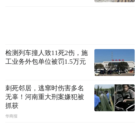
检测列车撞人致11死2伤，施
工业务外包单位被罚1.5万元
刺死邻居，逃窜时伤害多名
无辜！河南重大刑案嫌犯被
抓获
华商报