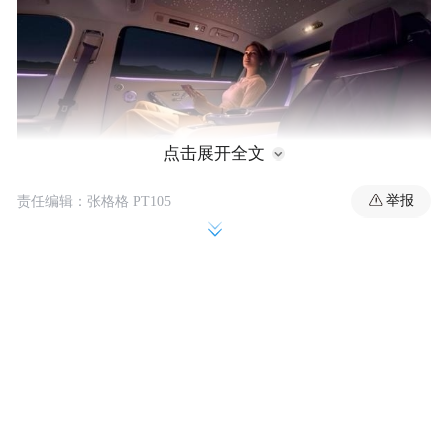
点击展开全文
尊界S800的智能星空顶可呈现满天星光、北
举报
责任编辑：张格格 PT105
具备智能交互功
斗七星与流星雨等特效，
能，能随着车辆的行驶状态、音乐节奏或者
车内温度等因素变化，做出相应的动态调
整
。
那么为何智能星空顶要涨价呢？官方未说明
原因，但网友猜测和需要全人工制作密不可