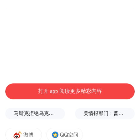
分。
星空顶目前无法由机器制造，上面的繁星点
目前尊界S800
点均需人工点缀，耗时耗力，
卖得想当好，大定已经突破了1.2万，甚至每
周还有大几百台的新增，8月份交付量已超过
迈巴赫S
。
而为了尽可能用最短时间给客户交付新车，
打开 app 阅读更多精彩内容
那么就不能让某一步骤耽误了整体进度，而
手工制作的星空顶怕就是“拖后腿”的哪一
马斯克拒绝乌克兰用“星链”打击俄境内目标
美情报部门：普京或发动有限攻击，试探北约集体防御
环。
一方面能减少该配置的选装，提
通过涨价，