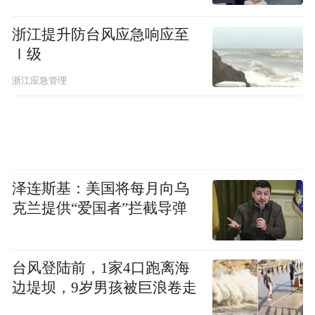
浙江提升防台风应急响应至
Ⅰ级
浙江应急管理
泽连斯基：美国将每月向乌
克兰提供“爱国者”拦截导弹
台风登陆前，1家4口跑离海
边堤坝，9岁男孩被巨浪卷走