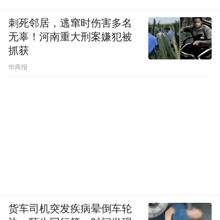
刺死邻居，逃窜时伤害多名
无辜！河南重大刑案嫌犯被
抓获
华商报
货车司机突发疾病晕倒车轮