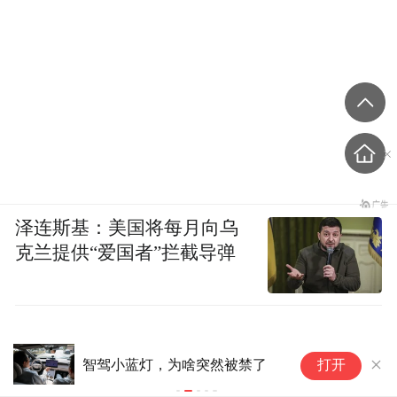
泽连斯基：美国将每月向乌
克兰提供“爱国者”拦截导弹
【
陈胜利被查
打开
大
日