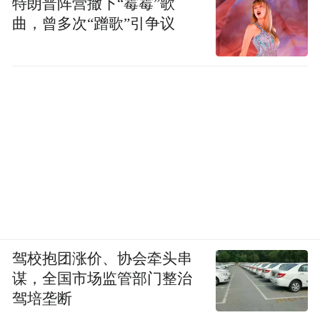
特朗普阵营撤下“霉霉”歌
曲，曾多次“蹭歌”引争议
驾校抱团涨价、协会牵头串
谋，全国市场监管部门整治
驾培垄断