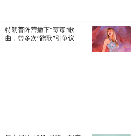
特朗普阵营撤下“霉霉”歌
曲，曾多次“蹭歌”引争议