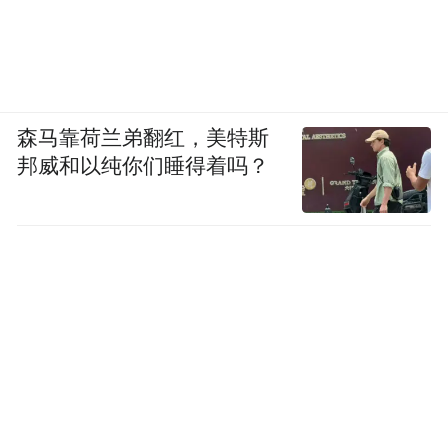
森马靠荷兰弟翻红，美特斯
邦威和以纯你们睡得着吗？