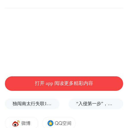
极星表示，新筹集 2 亿美元股权，以补充到
2025 年 8 月为止已获得或续约的约 21 亿美
元设施。
打开 app 阅读更多精彩内容
该公司计划于 2028 年推出 Polestar 7（极
星 7）汽车
，并重申 2025-2027 年目标为 30-
独闯南太行失联14天的女子已确认遇难，遗体在悬崖被找到
“入侵第一步”，与特朗普关系密切美企被曝强闯格陵兰岛
35% 的复合年零售销量增长。