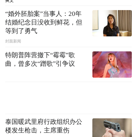
爽文
“婚外胚胎案”当事人：20年
结婚纪念日没收到鲜花，但
等到了勇气
封面新闻
特朗普阵营撤下“霉霉”歌
曲，曾多次“蹭歌”引争议
泰国暖武里府行政组织办公
楼发生枪击，主席重伤