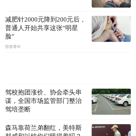
减肥针2000元降到200元后，
普通人开始共享这张“明星
脸”
惊蛰青年
驾校抱团涨价、协会牵头串
谋，全国市场监管部门整治
驾培垄断
森马靠荷兰弟翻红，美特斯