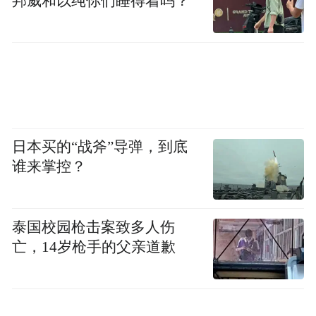
邦威和以纯你们睡得着吗？
日本买的“战斧”导弹，到底
谁来掌控？
泰国校园枪击案致多人伤
亡，14岁枪手的父亲道歉