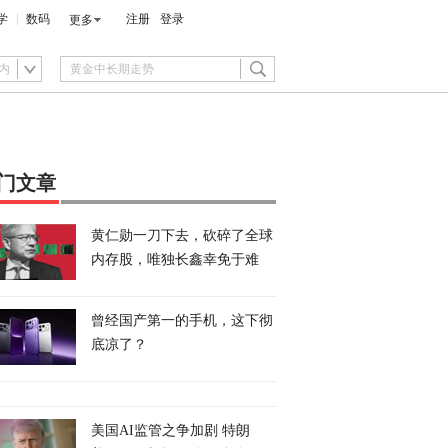
学
数码
注册
登录
更多
内
门文章
黄仁勋一刀下去，砍碎了全球
内存股，唯独长鑫幸免于难
曾经国产第一的手机，这下彻
底凉了？
美国AI监管之争加剧 特朗