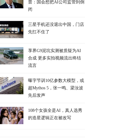
普：国会想把AI公司监管到倒
闭
三星手机还没退出中国，门店
先扛不住了
享界G9泥坑实测被质疑为AI
合成 更多实拍视频流出终结
流言
曝字节训10亿参数大模型，或
超Mythos 5，张一鸣、梁汝波
先后发声
108个女孩全是AI，真人选秀
的造星逻辑正在被改写