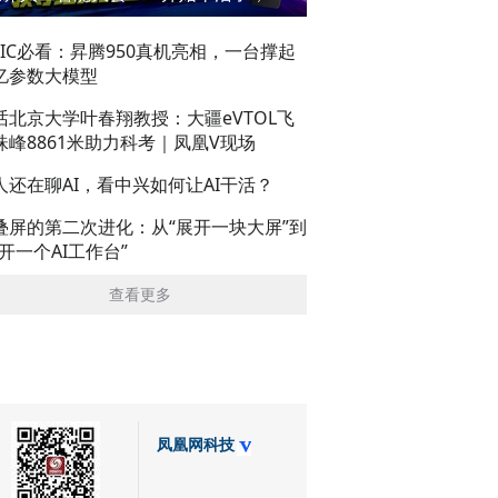
AIC必看：昇腾950真机亮相，一台撑起
亿参数大模型
话北京大学叶春翔教授：大疆eVTOL飞
珠峰8861米助力科考｜凤凰V现场
人还在聊AI，看中兴如何让AI干活？
叠屏的第二次进化：从“展开一块大屏”到
展开一个AI工作台”
查看更多
凤凰网科技