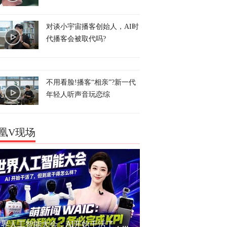
对谈小宇宙播客创始人，AI时
代播客会被取代吗?
不用看脸!播客“相亲”?新一代
年轻人听声音玩恋综
凰V现场
世界人工智能大会：AI开始干活了，但到底干的怎么样？萌新闯WAIC