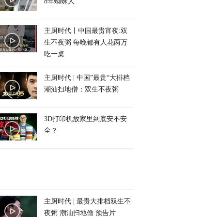
8年蜘蛛人
主厨时代丨中国最贵宵夜:双
生不夜粥 每晚都有人花两万
吃一桌
主厨时代 | 中国”最贵“大排档
潮汕扫地僧：双生不夜粥
3D打印机放家里到底安不安
全？
主厨时代 | 最贵大排档双生不
夜粥 潮汕扫地僧 预告片