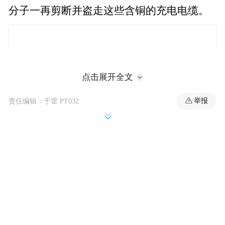
分子一再剪断并盗走这些含铜的充电电缆。
点击展开全文
举报
责任编辑：于雷 PT032
据IT之家了解，打击此类电缆盗窃行为之所
以困难，一个原因在于这些充电设备的位
置。通常，充电站会选在方便司机快速进出
的地点，但这种易于进出的地点同样为窃贼