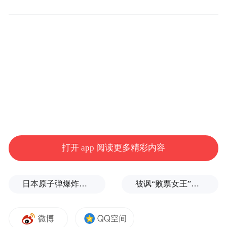
提供了便利。此外，许多超市停车场的充电
设备夜间处于人员稀少的公共区域，无人看
管。
据报道，单根电动汽车充电电缆所含铜材价
值约 40 欧元（IT之家注：现汇率约合 332.8
元人民币），而窃贼将其作为非法废金属变
卖，所得仅为这一金额的零头。但对运营商
而言，维修成本要高得多，且被盗充电站通
打开 app 阅读更多精彩内容
常需约两周时间才能恢复运营。
目前，恩布瓦已加强旗下充电站的视频监
日本原子弹爆炸亲历者反对高市修改无核三原则，“她应该下台”
被讽“败票女王”？郑丽文：系民进党唱衰、打压，我感受到了民间热情
控，阿尔皮创尼克则通过软件更新实现对电
缆盗窃事件的快速识别。这些运营层面的调