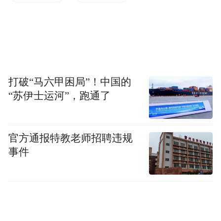
整或许能为用户带来些许改善，但均非预防
性措施。
“特别声明：以上作品内容(包括在内的视频、图片或音
频)为凤凰网旗下自媒体平台“大风号”用户上传并发
布，本平台仅提供信息存储空间服务。
打破“马六甲困局”！中国的
Notice: The content above (including the videos,
“苏伊士运河”，跑通了
pictures and audios if any) is uploaded and posted
by the user of Dafeng Hao, which is a social media
platform and merely provides information storage
space services.”
官方通报特教老师招聘违规
事件