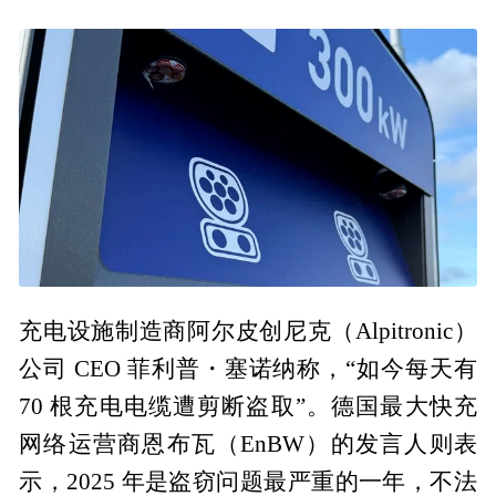
充电设施制造商阿尔皮创尼克（Alpitronic）
公司 CEO 菲利普・塞诺纳称，“如今每天有
70 根充电电缆遭剪断盗取”。德国最大快充
网络运营商恩布瓦（EnBW）的发言人则表
示，2025 年是盗窃问题最严重的一年，不法