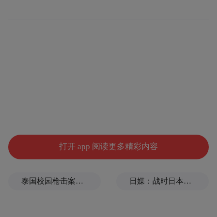
打开 app 阅读更多精彩内容
泰国校园枪击案致9死，枪手父亲道歉
日媒：战时日本多所大学进行输血人体实验，向患者注射动物血