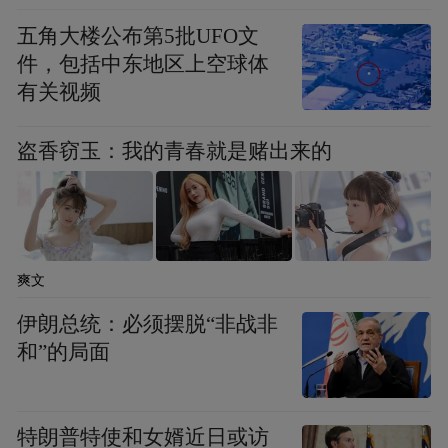
五角大楼公布第5批UFO文
件，包括中东地区上空球体
有关视频
盗香窃玉：我的青春就是赌出来的
爽文
伊朗总统：必须摆脱“非战非
和”的局面
特朗普特使和女婿近日或访