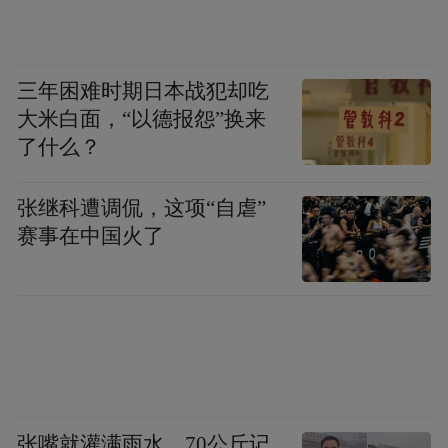
三年困难时期日本战犯却吃
大米白面，“以德报怨”换来
了什么？
张继科遭调侃，这项“自虐”
赛事在中国火了
张嘴就灌满雨水，70公斤记