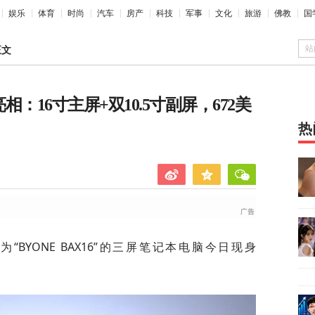
娱乐
体育
时尚
汽车
房产
科技
军事
文化
旅游
佛教
国
站
正文
亮相：16寸主屏+双10.5寸副屏，672美
热
名为“BYONE BAX16”的三屏笔记本电脑今日现身