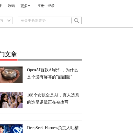
学
数码
注册
登录
更多
内
门文章
OpenAI首款AI硬件，为什么
是个没有屏幕的"甜甜圈"
108个女孩全是AI，真人选秀
的造星逻辑正在被改写
DeepSeek Harness负责人吐槽