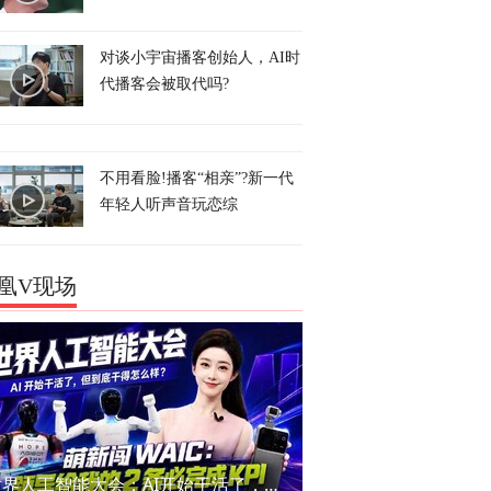
对谈小宇宙播客创始人，AI时
代播客会被取代吗?
不用看脸!播客“相亲”?新一代
年轻人听声音玩恋综
凰V现场
世界人工智能大会：AI开始干活了，但到底干的怎么样？萌新闯WAIC