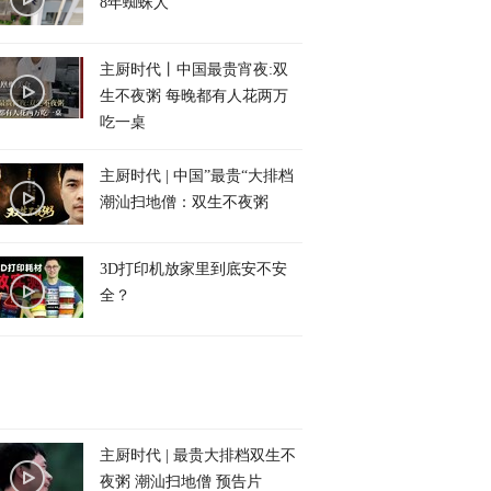
8年蜘蛛人
主厨时代丨中国最贵宵夜:双
生不夜粥 每晚都有人花两万
吃一桌
主厨时代 | 中国”最贵“大排档
潮汕扫地僧：双生不夜粥
3D打印机放家里到底安不安
全？
主厨时代 | 最贵大排档双生不
夜粥 潮汕扫地僧 预告片