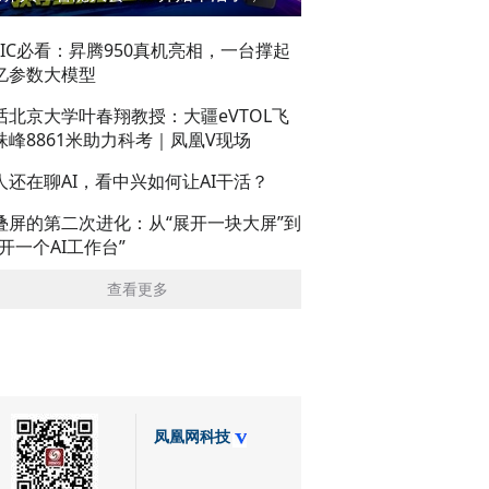
AIC必看：昇腾950真机亮相，一台撑起
亿参数大模型
话北京大学叶春翔教授：大疆eVTOL飞
珠峰8861米助力科考｜凤凰V现场
人还在聊AI，看中兴如何让AI干活？
叠屏的第二次进化：从“展开一块大屏”到
展开一个AI工作台”
查看更多
凤凰网科技