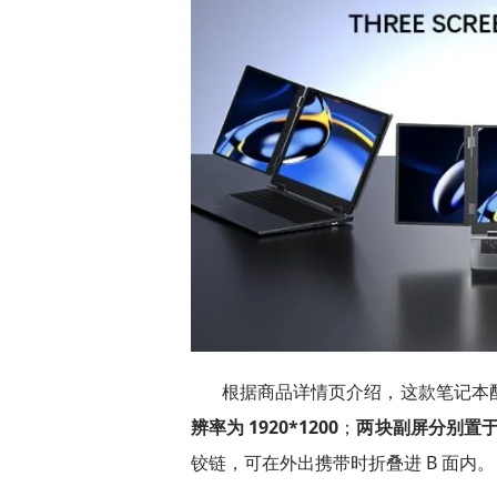
根据商品详情页介绍，这款笔记本配备一
辨率为 1920*1200
；
两块副屏分别置于
铰链，可在外出携带时折叠进 B 面内。