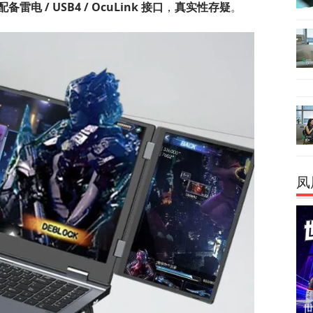
电 / USB4 / OcuLink 接口
，
真实性存疑
。
凤