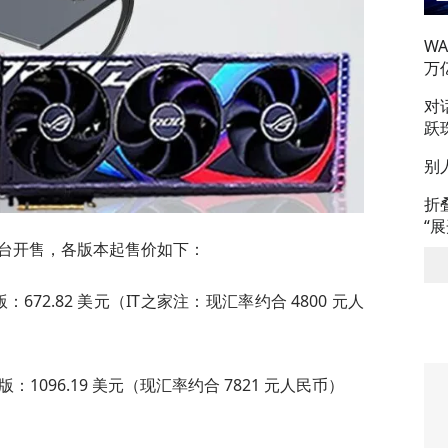
W
万
对
跃
别
折
“
s 平台开售，各版本起售价如下：
 硬盘版：672.82 美元（IT之家注：现汇率约合 4800 元人
B 硬盘版：1096.19 美元（现汇率约合 7821 元人民币）