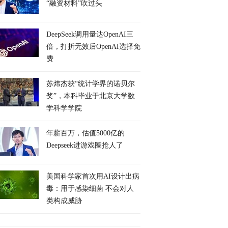
“融资材料”吹过头
DeepSeek调用量达OpenAI三
倍，打折无效后OpenAI选择免
费
苏炜杰获“统计学界的诺贝尔
奖”，本科毕业于北京大学数
学科学学院
年薪百万，估值5000亿的
Deepseek进游戏圈抢人了
美国科学家首次用AI设计出病
毒：用于感染细菌 不会对人
类构成威胁