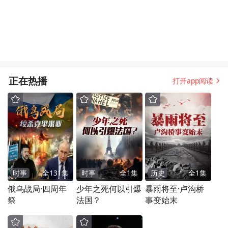
正在热播
打开app阅读
时事
全
131
集
时事
全
1
集
历史
全
1
集
俄乌战局·四周年
少年之死何以引爆
暴雨将至·卢沟桥
祭
法国？
事变始末