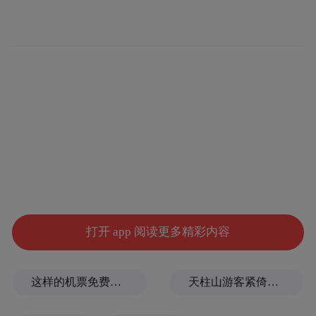
2024 年，进口汽车规模锐减至 70 万辆，同
比下降 12%。进口汽车市场的萎缩压力主要
源于中国汽车产业的不断壮大、电动化转型
导致的市场需求结构改变，以及燃油车需求
的持续萎缩。
打开 app 阅读更多精彩内容
这样的机票免费退改，走错了方向
天柱山游客紧倚护栏扶手缓步下山，险被台风吹飞