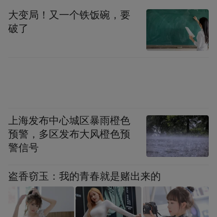
大变局！又一个铁饭碗，要
破了
上海发布中心城区暴雨橙色
预警，多区发布大风橙色预
警信号
“特别声明：以上作品内容(包括在内的视频、图片或音
频)为凤凰网旗下自媒体平台“大风号”用户上传并发
布，本平台仅提供信息存储空间服务。
盗香窃玉：我的青春就是赌出来的
Notice: The content above (including the videos,
pictures and audios if any) is uploaded and posted
by the user of Dafeng Hao, which is a social media