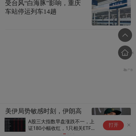
受台风“白海豚”影响，重庆
车站停运列车14趟
美伊局势敏感时刻，伊朗高
层出现人事变动！
A股三大指数早盘涨跌不一，上
港
打开
证180小幅收红，1只相关ETF成
无
交额超4000万元