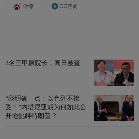
在 2025 年上半年，日本、美国、德国、斯洛
伐克、英国是中国乘用车进口的主要来源
国。其中，斯洛伐克进口增长较大，美国进
2名三甲原院长，同日被查
口关税影响有所改善。
2025 年 6 月，进口汽车下滑压力较大，日
本、美国、德国、斯洛伐克、英国是进口汽
“我明确一点：以色列不接
车数量最多的前五个国家。然而，由于中国
受！”内塔尼亚胡为何如此公
自主车企的崛起和国际品牌本土化加速，进
开地挑衅特朗普？
口汽车市场持续低迷，进口汽车持续 3 年负
增长，如果熨平波动，则是连续 7 年的负增