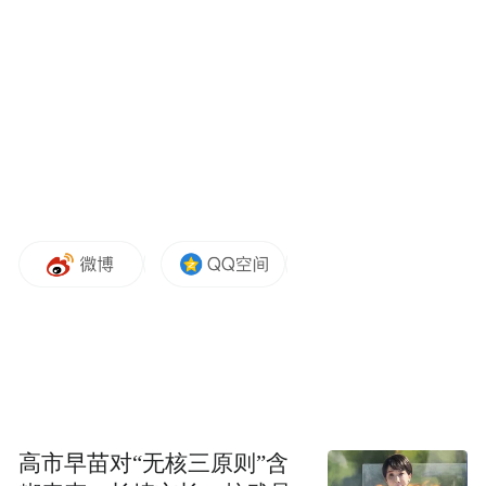
的能力印象深刻，但他们认为，GPT-4到
GPT-5的提升幅度，并不像GPT-3到GPT-4那
样大。
GPT-4的飞跃主要得益于更强的算力和更多
的数据。
OpenAI曾希望通过类似的“扩展”方
式，持续推动AI模型性能的提升。
然而，OpenAI在扩展过程中遇到了一些问
题，其中一个障碍就是数据瓶颈。OpenAI前
首席科学家伊利亚·苏茨克维(Ilya Sutskever)
去年曾指出，尽管算力持续增长，但可用的
数据量却并未同步增长。
高市早苗对“无核三原则”含