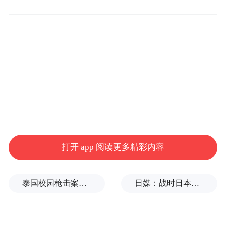
日，OpenAI CEO山姆·奥特曼(Sam Altman)发
布了一张截图，左上角标有“ChatGPT 5”的字
样。而在周一，该公司应用研究主管也发文
称，他“很期待公众会如何看待GPT-5”。此
外，奥特曼在上个月就曾表示，OpenAI计划
“很快”发布GPT-5。
The Verge记者上个月报道称，OpenAI计划
在8月初推出GPT-5。
打开 app 阅读更多精彩内容
提升没那么大
泰国校园枪击案致9死，枪手父亲道歉
日媒：战时日本多所大学进行输血人体实验，向患者注射动物血
不过，两位GPT-5早期测试者表示，他们对于
该模型在编程以及解决科学和数学问题方面