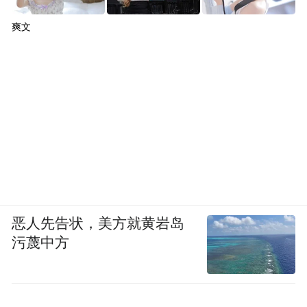
爽文
恶人先告状，美方就黄岩岛
污蔑中方