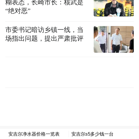
糊表态，长崎市长：核武是
苏茨克维指的是，大语言模型依赖于抓取整
“绝对恶”
个互联网的海量数据进行训练，而AI实验室
目前没有其他途径获取如此庞大的人类生成
市委书记暗访乡镇一线，当
场指出问题，提出严肃批评
文本数据。
除了数据匮乏的问题外，另一个挑战在于：
由于系统极其复杂，大模型的训练过程更容
易受硬件故障影响。更棘手的是，研究人员
往往需要耗时数月完成整个训练流程后，才
能最终评估模型的性能表现。
(作者/箫雨)
更多一手新闻，欢迎下载凤凰新闻客户端订
阅凤凰网科技。想看深度报道，请微信搜索
“凤凰网科技”。