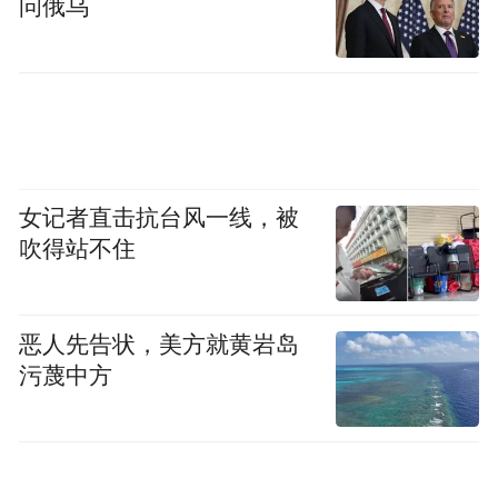
问俄乌
女记者直击抗台风一线，被
吹得站不住
恶人先告状，美方就黄岩岛
污蔑中方