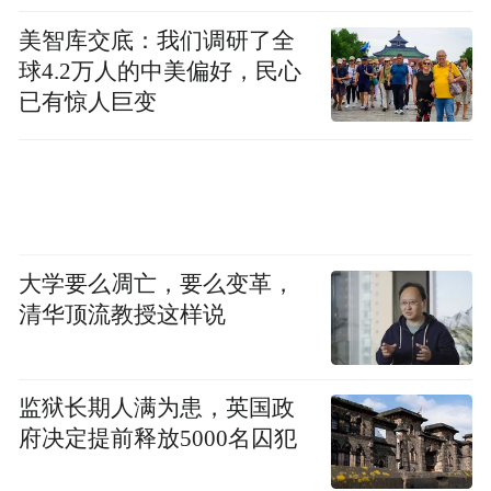
Notice: The content above (including the videos,
pictures and audios if any) is uploaded and posted
美智库交底：我们调研了全
by the user of Dafeng Hao, which is a social media
球4.2万人的中美偏好，民心
platform and merely provides information storage
已有惊人巨变
space services.”
大学要么凋亡，要么变革，
清华顶流教授这样说
监狱长期人满为患，英国政
府决定提前释放5000名囚犯