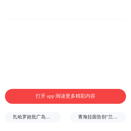
苹果于“在我当前机型的基础上进行了重新设
计”问题中设下了“可折叠设计”的调研项，同
打开 app 阅读更多精彩内容
时还调研了手感舒适度、潮流外形、能否放
进口袋中等要素。
扎哈罗娃批广岛市长不提美国原子弹
青海拉面告别“兰州拉面”，借来的IP终要还