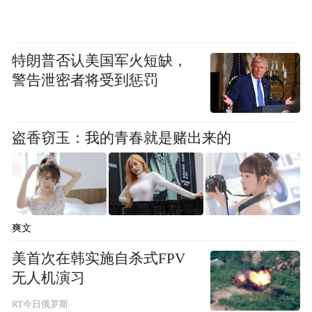
特朗普否认美国军火短缺，
警告泄密者将受到惩罚
据古尔曼此前爆料，苹果的折叠屏手机
iPhone Fold 将在 2026 年发布，配备约 7.8 英
盗香窃玉：我的青春就是赌出来的
寸的内屏以及约 5.5 英寸的外屏，展开后厚
度预计为 4.5mm 至 4.8mm，起售价可能不低
于 2000 美元（IT之家注：现汇率约合 14377
元人民币）。
爽文
美首次在韩实施自杀式FPV
“特别声明：以上作品内容(包括在内的视频、图片或音
无人机演习
频)为凤凰网旗下自媒体平台“大风号”用户上传并发
布，本平台仅提供信息存储空间服务。
RT今日俄罗斯