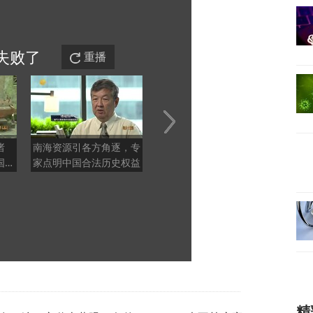
失败
了
重播
诸
南海资源引各方角逐，专
推举因凡蒂诺执掌联合
郑丽文
国渔
家点明中国合法历史权益
国，这注定是一场带有特
中保台
据
朗普标签的闹剧
心，
精