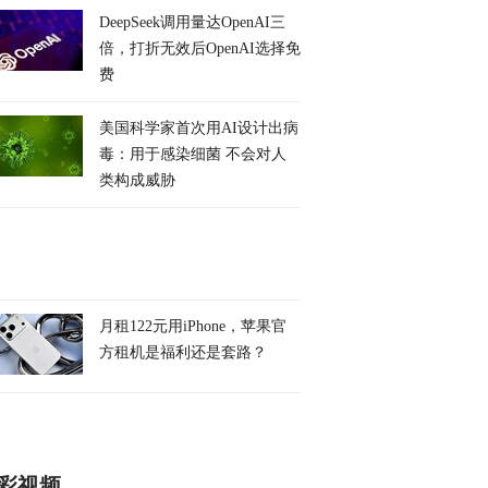
DeepSeek调用量达OpenAI三
倍，打折无效后OpenAI选择免
费
美国科学家首次用AI设计出病
毒：用于感染细菌 不会对人
类构成威胁
开轰：民进党“抗
伊朗：沙土巴防务协议难
专家：欧盟对中方的
”牌打到让人恶
保沙特安全
裁，恰恰是搬起石头
全台已极度反感
己的脚
月租122元用iPhone，苹果官
方租机是福利还是套路？
彩视频