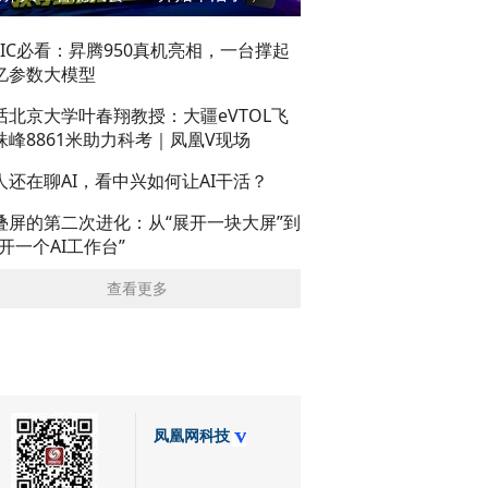
AIC必看：昇腾950真机亮相，一台撑起
亿参数大模型
话北京大学叶春翔教授：大疆eVTOL飞
珠峰8861米助力科考｜凤凰V现场
人还在聊AI，看中兴如何让AI干活？
叠屏的第二次进化：从“展开一块大屏”到
展开一个AI工作台”
查看更多
凤凰网科技