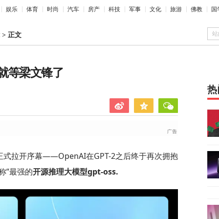
娱乐
体育
时尚
汽车
房产
科技
军事
文化
旅游
佛教
国
站
>
正文
就等梁文锋了
热
式拉开序幕——OpenAI在GPT-2之后终于再次拥抱
称”最强的
开源推理大模型gpt-oss.