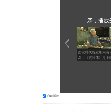
亲，播放
西汉时代就发现南海
岛，《更路簿》是中
民开拓南海的有力证
自动播放