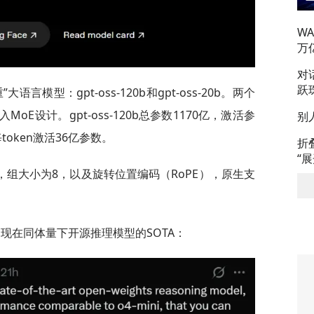
W
万
对
跃
语言模型：gpt-oss-120b和gpt-oss-20b。两个
入MoE设计。gpt-oss-120b总参数1170亿，激活参
别
每token激活36亿参数。
折
“
组大小为8，以及旋转位置编码（RoPE），原生支
是现在同体量下开源推理模型的SOTA：