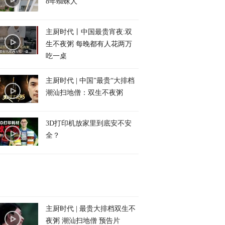
8年蜘蛛人
主厨时代丨中国最贵宵夜:双
生不夜粥 每晚都有人花两万
吃一桌
主厨时代 | 中国”最贵“大排档
潮汕扫地僧：双生不夜粥
3D打印机放家里到底安不安
全？
主厨时代 | 最贵大排档双生不
夜粥 潮汕扫地僧 预告片