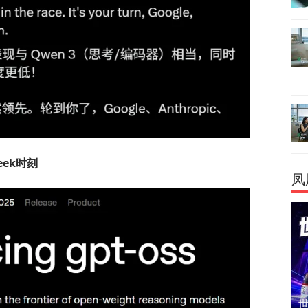
eek时刻
凤