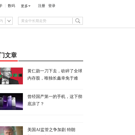
学
数码
注册
登录
更多
内
门文章
黄仁勋一刀下去，砍碎了全球
内存股，唯独长鑫幸免于难
曾经国产第一的手机，这下彻
底凉了？
美国AI监管之争加剧 特朗