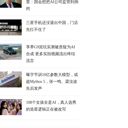
普：国会想把AI公司监管到倒
闭
三星手机还没退出中国，门店
先扛不住了
享界G9泥坑实测被质疑为AI
合成 更多实拍视频流出终结
流言
曝字节训10亿参数大模型，或
超Mythos 5，张一鸣、梁汝波
先后发声
108个女孩全是AI，真人选秀
的造星逻辑正在被改写