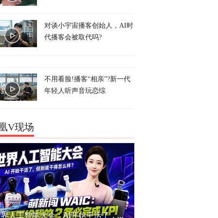
对谈小宇宙播客创始人，AI时
代播客会被取代吗?
不用看脸!播客“相亲”?新一代
年轻人听声音玩恋综
凰V现场
世界人工智能大会：AI开始干活了，但到底干的怎么样？萌新闯WAIC