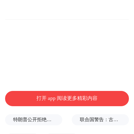
员。
IT之家从数据中获悉，多家科技巨头近日接
连宣布裁员举措。英特尔将裁减 15% 的员
工，微软也展开了今年第二轮裁员，涉及
9000 人。在大幅投资人工智能的同时，整个
科技行业正积极压缩其他支出。
报告还指出，汽车行业的裁员计划有所增
加，主因依旧是关税带来的压力。与此同
打开 app 阅读更多精彩内容
时，联邦政府削减预算也冲击了依赖政府订
单的非营利和医疗机构，这两个领域在过去
两个月裁员数量均有所上升。
特朗普公开拒绝泽连斯基：我们也需要这些导弹啊！
联合国警告：古巴或变成沉默的加沙