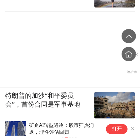
特朗普的加沙“和平委员
会”，首份合同是军事基地
取消城市NOA功能，埃安RT回
S
打开
归务实主义
金