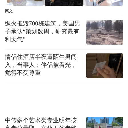
爽文
纵火摧毁700栋建筑，美国男
子承认“策划数周，研究最有
利天气”
情侣住酒店半夜遭陌生男闯
入，当事人：伴侣被看光，
觉得不受尊重
中传多个艺术类专业明年按