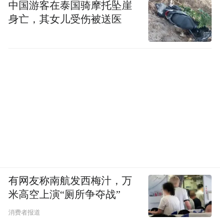
中国游客在泰国骑摩托坠崖
身亡，其女儿受伤被送医
有网友称南航发西梅汁，万
米高空上演“厕所争夺战”
消费者报道