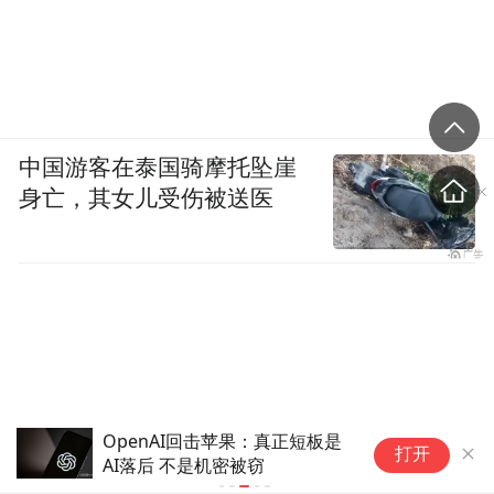
中国游客在泰国骑摩托坠崖
身亡，其女儿受伤被送医
OpenAI回击苹果：真正短板是
当
打开
AI落后 不是机密被窃
体