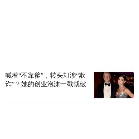
喊着“不靠爹”，转头却涉“欺
诈”？她的创业泡沫一戳就破