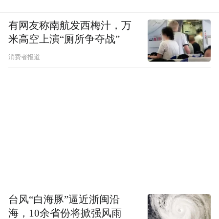
参考链接：
有网友称南航发西梅汁，万
[1]https://openai.com/index/chatgpt-study-
米高空上演“厕所争夺战”
mode/
消费者报道
[2]https://techcrunch.com/2025/07/29/openai-
launches-study-mode-in-chatgpt/
“特别声明：以上作品内容(包括在内的视频、图片或音
频)为凤凰网旗下自媒体平台“大风号”用户上传并发
布，本平台仅提供信息存储空间服务。
Notice: The content above (including the videos,
pictures and audios if any) is uploaded and posted
by the user of Dafeng Hao, which is a social media
platform and merely provides information storage
台风“白海豚”逼近浙闽沿
space services.”
海，10余省份将掀强风雨