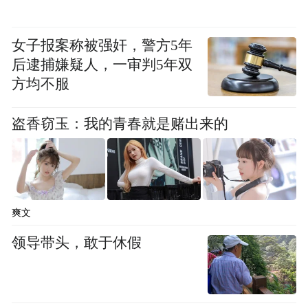
女子报案称被强奸，警方5年
后逮捕嫌疑人，一审判5年双
方均不服
盗香窃玉：我的青春就是赌出来的
爽文
学习模式的设计并非凭空而来，而是OpenAI
领导带头，敢于休假
与教师、科学家及教学法专家深度合作的成
果。