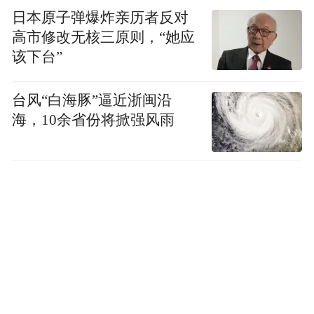
日本原子弹爆炸亲历者反对
式，完全根据自己的学习目标来调整。
高市修改无核三原则，“她应
该下台”
下面来看一个实际案例：
台风“白海豚”逼近浙闽沿
在演示中，当学生想学习”博弈论”时，学习
海，10余省份将掀强风雨
模式首先制定了一个从核心基础到实际应用
的多阶段学习路线图。
教学过程中会穿插引导性示例、思想实验，
并不断提问检验理解程度。