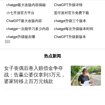
ChatGPT学习模式是如何构建的
学习模式最大的特点就是不会直接告诉你答
案。
当你问一道复杂的作业题或者想了解一个新
概念时，ChatGPT会先抛出引导性问题，让
热点新闻
你自己思考解题步骤，或者用自己的话来总
结概念。
女子丧偶后卷入赔偿金争夺
战：告赢公婆仅拿到3万元，
婆家转移上百万元钱款