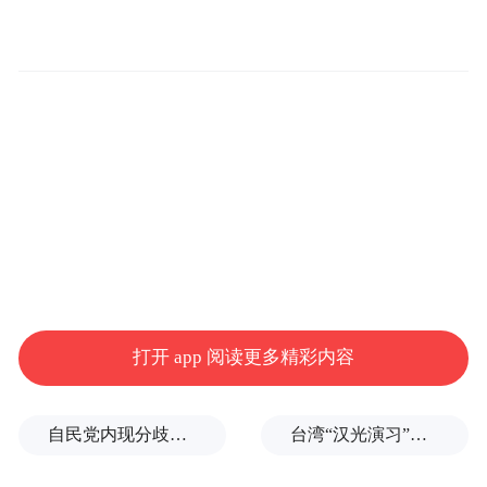
这话说得没错，数据显示约有三分之一的大
学生正在使用ChatGPT来辅助学业，但学校
和家长一直担心学生会用它直接抄答案，损
害批判性思维能力。
比如此前MIT一项研究发现，与使用谷歌搜
使用
索或完全不使用ChatGPT的人相比，
ChatGPT写作文的人在写作过程中的大脑活
动较低
。
打开 app 阅读更多精彩内容
自民党内现分歧，不少对华友好议员疏远高市内阁
台湾“汉光演习”在淡水河口设防，声称怕台北被突袭