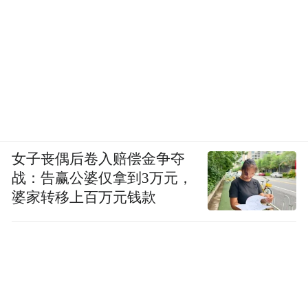
速器的SCALE计划合作，研究AI工具如何影
响K-12教育等领域的学习成果。
OpenAI承诺会发布关于模型设计与认知之间
联系的深入分析，并与更广泛的教育生态系
统合作，确保AI能够惠及全球学习者。
值得注意的是，OpenAI的CEO奥特曼本人对
女子丧偶后卷入赔偿金争夺
传统教育持怀疑态度，他曾表示自己的孩子
战：告赢公婆仅拿到3万元，
婆家转移上百万元钱款
“很可能不会”上大学，毕竟他自己也上了一
半。
奥特曼还预言18年后教育的面貌将截然不
同。