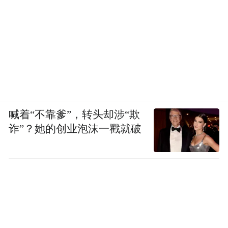
喊着“不靠爹”，转头却涉“欺
诈”？她的创业泡沫一戳就破