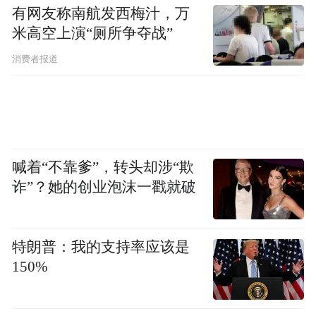
其底层技术由一套定制的系统指令驱动，这
有网友称南航发西梅汁，万
些指令融合了学习科学的长期研究成果，旨
米高空上演“厕所争夺战”
在促进用户的深度学习，包括鼓励主动参
消费者报道
与、管理认知负荷、发展元认知和自我反
思、培养好奇心，以及提供可行且支持性的
反馈。
主要特点包括：
喊着“不靠爹”，转头却涉“欺
诈”？她的创业泡沫一戳就破
交互式提问：
结合苏格拉底式提问、提示和
自我反思提示来引导理解并促进主动学习，
特朗普：我的支持率应该是
而不是直接提供答案。
150%
支架式响应：
信息被组织成易于理解的部
分，突出显示主题之间的关键联系，使信息