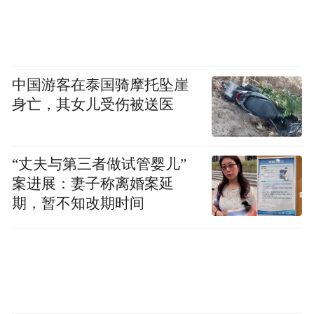
与适当的背景保持吸引力，并减少复杂主题
带来的困扰。
中国游客在泰国骑摩托坠崖
知识点检查：
测验和开放式问题，以及个性
身亡，其女儿受伤被送医
化反馈来跟踪进度，支持知识保留和在新环
境中应用知识的能力。
“丈夫与第三者做试管婴儿”
更贴心的是，学习模式会根据你的技能水平
案进展：妻子称离婚案延
和过往对话记忆，提供量身定制的教学内
期，暂不知改期时间
容。复杂信息会被分解为易于理解的模块，
突出知识点之间的联系，既保证足够的上下
文信息，又避免信息过载。
用户还可以在对话中随时开启或关闭学习模