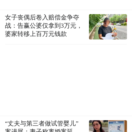
女子丧偶后卷入赔偿金争夺
战：告赢公婆仅拿到3万元，
婆家转移上百万元钱款
“丈夫与第三者做试管婴儿”
案进展：妻子称离婚案延