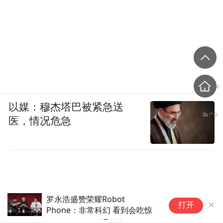
以媒：穆杰塔巴被紧急送
医，情况危急
罗永浩盛赞荣耀Robot
微
打开
Phone：非常科幻 看到会吃惊
撤