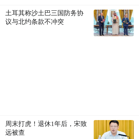
向下按压的方式打开手机，而无需使用指
甲。
土耳其称沙土巴三国防务协
议与北约条款不冲突
“特别声明：以上作品内容(包括在内的视频、图片或音
频)为凤凰网旗下自媒体平台“大风号”用户上传并发
布，本平台仅提供信息存储空间服务。
Notice: The content above (including the videos,
pictures and audios if any) is uploaded and posted
by the user of Dafeng Hao, which is a social media
platform and merely provides information storage
space services.”
周末打虎！退休1年后，宋致
远被查