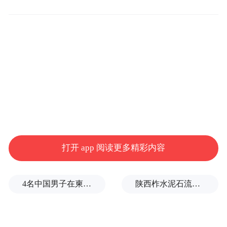
于纤薄，没有足够的面积供用户抓握，同时
手机的磁铁吸力过强，需要一定的力气才能
将其展开。该用户还提到，在路上或办事
时，得坐下来费力地打开手机。
打开 app 阅读更多精彩内容
4名中国男子在柬埔寨杀人抛尸，被判无期
陕西柞水泥石流已致2人死亡，仍有1人失联