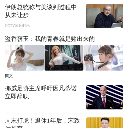
伊朗总统称与美谈判过程中
从未让步
CCTV国际时讯
针对这一问题，用户们纷纷提出了自己的解
盗香窃玉：我的青春就是赌出来的
决方案。用户 Djic 建议三星在手机边框上增
加防滑纹理，而 Alternative-Farmer98 则希望
三星能在手机上增加一个凹槽，以便更容易
地打开手机。但这些改进对于已经发售的
爽文
Fold7 来说显然为时已晚。
挪威足协主席呼吁因凡蒂诺
立即辞职
用户们还发挥了自己的创意，尝试各种方法
来解决开盖难题。例如，有用户在 Fold7 的
侧面贴上了 CatTongue 防滑胶带，虽然该用
周末打虎！退休1年后，宋致
户展示的是 Fold 6，但对 Fold7 也适用。还