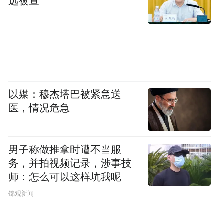
远被查
有用户提到，Dragon Grips 防滑胶带效果也
不错。
Reddit 用户 xRAMBx 推荐使用 dbrand 的
Swarm 防滑手机壳，这种手机壳可以为手指
提供更多的抓握纹理。不过，需要注意的
以媒：穆杰塔巴被紧急送
是，dbrand 的手机壳仅覆盖手机的背面，而
医，情况危急
不包括侧面边框，虽然外观更加整洁，但无
法为侧面边框增加抓握力。
男子称做推拿时遭不当服
务，并拍视频记录，涉事技
用户 KillianReaver 则推荐使用 SleekGrip 防滑
师：怎么可以这样坑我呢
条，这是一种可折叠的防滑条，可以让用户
锦观新闻
单手使用手机，并且在打开手机时能够更自
信地抓住手机，从而更容易地将其打开。