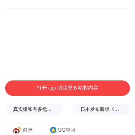
家。
美国政府预计还将重点加快用于训练模型的
数据中心的审批流程，并为这些数据中心加
快能源生产。本周早些时候，特朗普、萨克
斯及其他政府官员在匹兹堡对这类项目的数
百亿美元投资进行了称赞。
白宫官员还在准备一项行
据知情人士透露，
政命令，针对是那些他们认为拥有“觉醒”AI
打开 app 阅读更多精彩内容
模型的科技公司，这是白宫打击多元、平等
与包容(DEI)文化的最新行动。
真实维和有多危险？
日本发布新版《防卫白皮书》，俄罗斯强硬警告
该命令将要求获得联邦合同的AI公司在其模