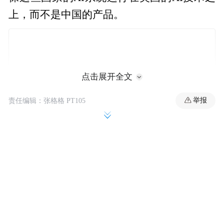
上，而不是中国的产品。
点击展开全文
举报
责任编辑：张格格 PT105
白宫AI事务主管大卫·萨克斯(David Sacks)和
白宫高级AI政策顾问斯里拉姆·克里希南
(Sriram Krishnan)一直在主导一项努力，加快
将英伟达的高性能AI芯片出口到阿联酋等国