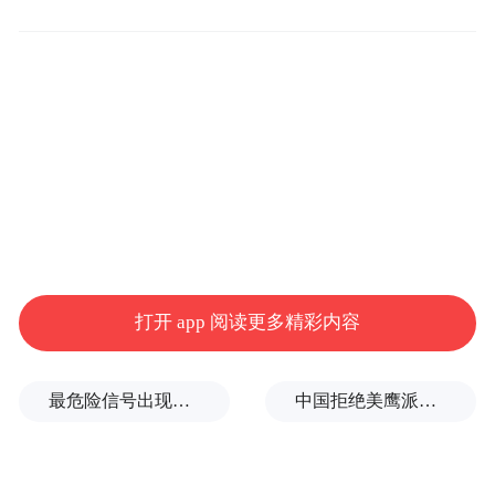
ROG 魔盒路由器
ROG 雷神 3 代 1200 W Platinum III 初音未来
版电源
ROG Strix Arion 初音未来版 M.2 SSD 硬盘盒
ROG T-SHIRT I & II 初音未来主题服饰
打开 app 阅读更多精彩内容
最危险信号出现！全球能源大动脉岌岌可危
中国拒绝美鹰派副防长访华？弦外之音被热议