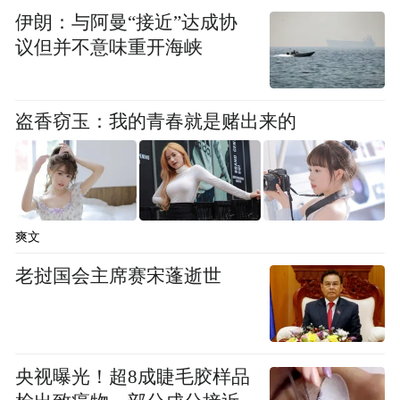
频)为凤凰网旗下自媒体平台“大风号”用户上传并发
伊朗：与阿曼“接近”达成协
布，本平台仅提供信息存储空间服务。
议但并不意味重开海峡
Notice: The content above (including the videos,
pictures and audios if any) is uploaded and posted
by the user of Dafeng Hao, which is a social media
platform and merely provides information storage
盗香窃玉：我的青春就是赌出来的
space services.”
爽文
老挝国会主席赛宋蓬逝世
央视曝光！超8成睫毛胶样品