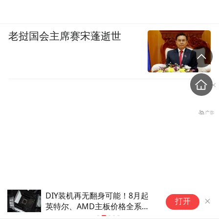
老挝国会主席赛宋蓬逝世
DIY装机再无翻身可能！8月起
国
打开
英特尔、AMD主板价格全系上
8
央视曝光！超8成睫毛胶样品
调
神