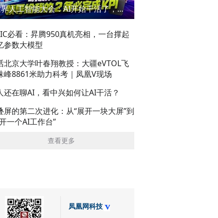
世界人工智能大会：AI开始干活了，但到底干的怎么样？萌新闯WAIC
AIC必看：昇腾950真机亮相，一台撑起
亿参数大模型
话北京大学叶春翔教授：大疆eVTOL飞
珠峰8861米助力科考｜凤凰V现场
人还在聊AI，看中兴如何让AI干活？
叠屏的第二次进化：从“展开一块大屏”到
展开一个AI工作台”
查看更多
凤凰网科技