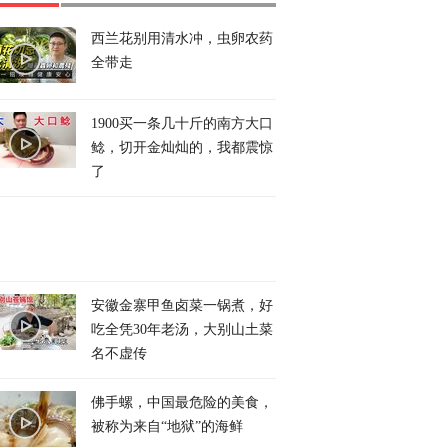
西兰花别用清水冲，虫卵农药
全带走
1900买一条几十斤的南方大口
鲶，切开金灿灿的，我都震惊
了
安徽金寨甲鱼卤菜一锅煮，好
吃全凭30年老汤，大别山土菜
名不虚传
佛手螺，中国最危险的美食，
被称为来自“地狱”的海鲜