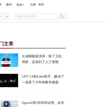
学
数码
注册
登录
更多
内
门文章
丘成桐最新演讲：除了王虹、
邓煜，还谈到了人工智能
GPT-5.6和Fable联手，解决了
一道悬了25年的数学难题
OpenAI用1年时间证明，你并