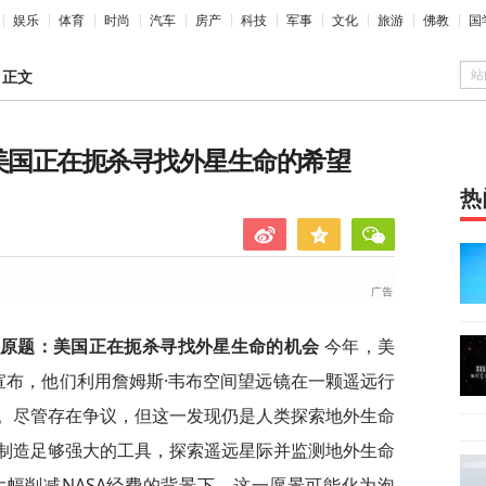
娱乐
体育
时尚
汽车
房产
科技
军事
文化
旅游
佛教
国
站
>
正文
，美国正在扼杀寻找外星生命的希望
热
，原题：美国正在扼杀寻找外星生命的机
会
今年，美
宣布，他们利用詹姆斯·韦布空间望远镜在一颗遥远行
。尽管存在争议，但这一发现仍是人类探索地外生命
制造足够强大的工具，探索遥远星际并监测地外生命
幅削减NASA经费的背景下，这一愿景可能化为泡