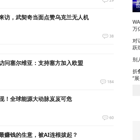
29
来访，武契奇当面点赞乌克兰无人机
W
万
38
对
跃
别
访问塞尔维亚：支持塞方加入欧盟
折
“
184
现！全球能源大动脉岌岌可危
60
最赚钱的生意，被AI连根拔起？