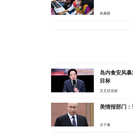
风暴眼
岛内食安风暴
目标
又又切克闹
美情报部门：
天下事