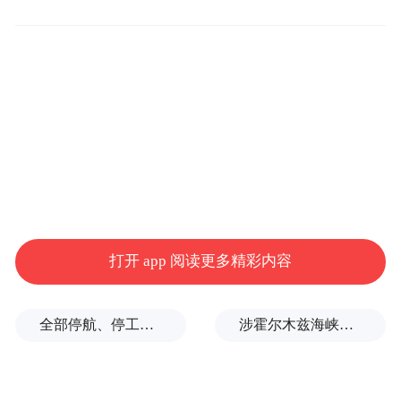
血体验、八大一语AI、七大AI生态重新定义
折叠旗舰标准,是2025年地表最强折叠机皇,为
用户带来比想象更强大的全新体验。市场对
这款产品的热烈回应,彰显了技术创新的商业
价值,也为荣耀强化高端市场布局与AI终端生
态转型注入强心剂。
打开 app 阅读更多精彩内容
全部停航、停工，浙江海事局启动沿海Ⅱ级防台应急响应
涉霍尔木兹海峡，伊朗与阿曼被曝达成临时协议框架