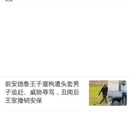
前安德鲁王子遛狗遭头套男
子追赶、威胁辱骂，丑闻后
王室撤销安保