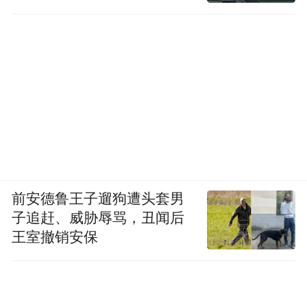
前安德鲁王子遛狗遭头套男
子追赶、威胁辱骂，丑闻后
王室撤销安保