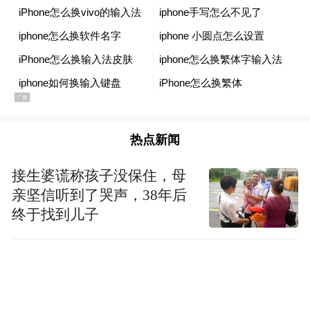
此外,荣耀Magic V5还以8大“世界纪录”实现工
艺蜕变,例如:鲁班缓震铰链凭借荣耀鲁班大模
型,达到微米级组装筛选精度,实现轻薄与精致
的兼得;后壳首次采用航天特种纤维(单根直径
0.014mm),抗冲击性能提升 40 倍。“精工+强
材” 结合,正是荣耀产品从进步到进化的具象
热点新闻
缩影,既实现折叠态8.8mm 厚度、217g重量的
全球最轻薄纪录,又兼顾续航、精致与可靠性,
接生婆谎称孩子没保住，母
解决折叠屏的行业不可能三角。
亲坚信听到了哭声，38年后
终于找到儿子