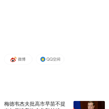
荣耀Magic V5售价8999元起,并推出了业界唯
一免费“内屏宝”,购机用户专享一年价值1399
元的“内屏宝”服务,解决了消费侧对于折叠屏
品类手机内屏维修成本的担忧。荣耀Magic
V5产品创新不仅突破技术边界,也通过用户服
务消解使用枷锁,是技术自信与消费信任的双
向奔赴。
梅德韦杰夫批高市早苗不提
荣耀Magic V5以“8大满血体验”彰显“一步不