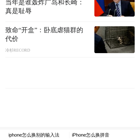
当年是谁轰炸广岛和长崎：
退”的硬核实力。荣耀Magic V5是2025年唯一
真是耻辱
搭载满血骁龙8至尊版芯片的折叠屏手机,性
致命“开盒”：卧底虐猫群的
能释放拉满;影像方面,全焦段三摄系统搭配AI
代价
超级长焦、AI超清人像等创新技术,彻底打破
“折叠屏拍照不及旗舰” 的固有印象,让用户随
冷杉RECORD
手就能拍出专业级大片。首销即爆的热度,正
是用户对这份满血旗舰实力的最佳认可。