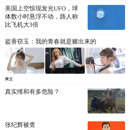
美国上空惊现发光UFO，球
作为荣耀阿尔法战略落地后的首款大折叠旗
体数小时悬浮不动，路人称
舰,荣耀Magic V5以行业最强AI智能体手机的
比飞机大3倍
身份重构用户体验,释放一小时生命宽度。全
盗香窃玉：我的青春就是赌出来的
新升级的 YOYO 智能体凭借精准的指令理解
能力,支持“一语生成PPT、一语编程、一语搜
索、一语打车” 等8项一语AI功能, 实现AI从
被动响应到主动服务的跃迁,让折叠屏不仅是
爽文
交互终端,更成为用户身边的 “全能助手”。
真实维和有多危险？
张纪辉被查