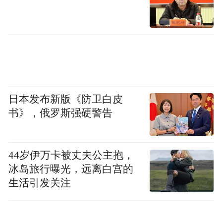
荣耀Magic V5的跨品牌互联互传功能也成为
一张差异化王牌——唯一支持iOS/鸿蒙/安卓
三系统互传,打破生态壁垒实现互传自由。此
外,荣耀联合阿里巴巴、比亚迪、美的共建7
大AI生态,覆盖智慧车联、家居等场景,也进一
日本发布新版《防卫白皮
步推动了AI 生态场景的构建。
书》，俄罗斯强硬警告
刚刚开启IPO的荣耀,已经在AI上成功构建了
自己的领导力,荣耀Magic V5的首销表现也成
44岁伊万卡被丈夫公主抱，
冰岛旅行曝光，远离白宫的
为其从技术拉力到市场转化能力的有力证
生活引发关注
明。从品类市场来看,荣耀Magic V5首销的火
爆态势,也体现了市场对其“全球最轻薄折叠屏
+满血旗舰”产品定位的高度认可,也标志着折