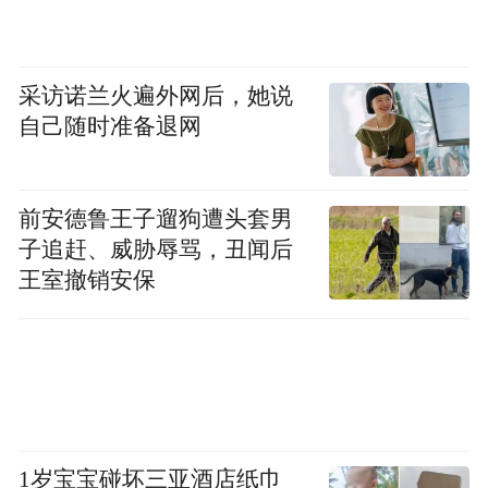
叠屏品类从“尝鲜级产品”迈向 “主力机首选”
进程的加速。
采访诺兰火遍外网后，她说
自己随时准备退网
“特别声明：以上作品内容(包括在内的视频、图片或音
频)为凤凰网旗下自媒体平台“大风号”用户上传并发
布，本平台仅提供信息存储空间服务。
Notice: The content above (including the videos,
前安德鲁王子遛狗遭头套男
pictures and audios if any) is uploaded and posted
子追赶、威胁辱骂，丑闻后
by the user of Dafeng Hao, which is a social media
王室撤销安保
platform and merely provides information storage
space services.”
1岁宝宝碰坏三亚酒店纸巾