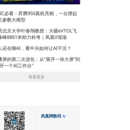
AIC必看：昇腾950真机亮相，一台撑起
亿参数大模型
话北京大学叶春翔教授：大疆eVTOL飞
珠峰8861米助力科考｜凤凰V现场
人还在聊AI，看中兴如何让AI干活？
叠屏的第二次进化：从“展开一块大屏”到
展开一个AI工作台”
查看更多
凤凰网数码