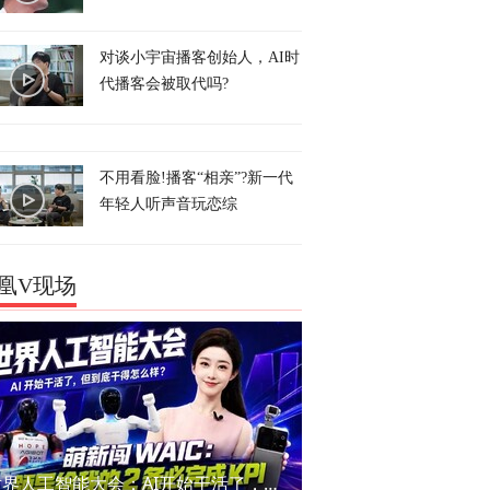
对谈小宇宙播客创始人，AI时
代播客会被取代吗?
不用看脸!播客“相亲”?新一代
年轻人听声音玩恋综
凰V现场
世界人工智能大会：AI开始干活了，但到底干的怎么样？萌新闯WAIC