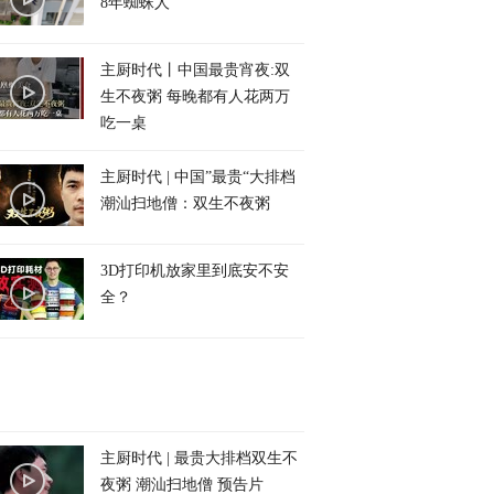
8年蜘蛛人
主厨时代丨中国最贵宵夜:双
生不夜粥 每晚都有人花两万
吃一桌
主厨时代 | 中国”最贵“大排档
潮汕扫地僧：双生不夜粥
3D打印机放家里到底安不安
全？
主厨时代 | 最贵大排档双生不
夜粥 潮汕扫地僧 预告片