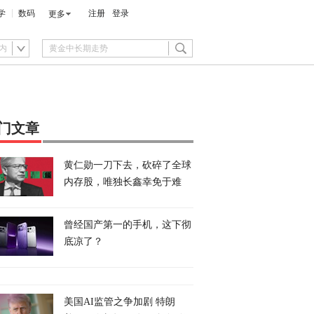
学
数码
注册
登录
更多
内
门文章
黄仁勋一刀下去，砍碎了全球
内存股，唯独长鑫幸免于难
曾经国产第一的手机，这下彻
底凉了？
美国AI监管之争加剧 特朗