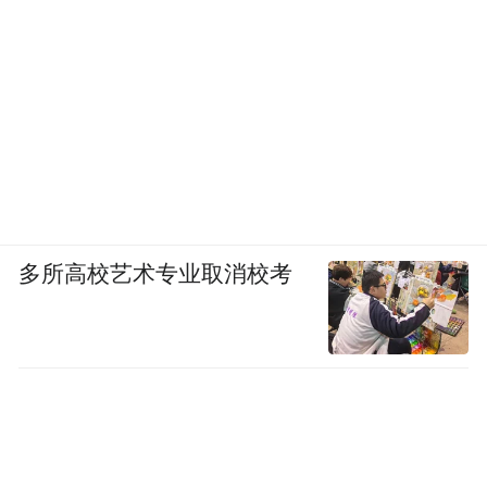
是法律问题。事实上只要看下他们的利润和
为这些高频骑手缴纳五险一金的成本，稍微
做一下算术题就知道，这是一种为逃避责任
开脱的借口。”许冉说。
“我们从来不追求在单一行业实现超过行业合
理的利润率，其实我们是希望能够维持一个
比较合理，甚至低于行业平均水平的利润
多所高校艺术专业取消校考
率，可以让我们的合作伙伴跟京东形成长期
共赢的合作关系。”许冉再次复述了刘强东多
次提出的“三毛五”理论。
三毛五理论是指：如果京东有机会获取一元
利润，不会全部据为己有，只拿走七毛， 另