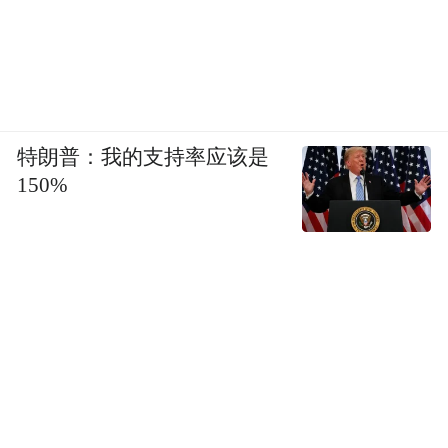
“七鲜超市的采购跟主站采购，特别在生鲜品
类上是联合采购的，可以一起到源头寻源，
采购规模更大，降低采购成本，发挥京东自
营优势。”许冉说，七鲜美食MALL、品质外
卖都是京东本地生活战略中的一部分，电商
特朗普：我的支持率应该是
业务和七鲜超市也能够在供应链上进行协
150%
同。
京东电商业务的核心竞争优势，在于减少经
销商和分销商的链路和环节，规模化采购可
获得更大成本优势。
许冉透露，京东有1000多万个自营SKU，存
货周转天数是30多天，“除京东外，行业里面