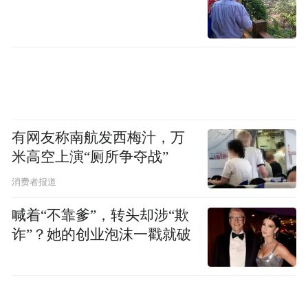
量、卷补贴、卷骑手算法，核心就在于市场
集中度过高
。”京东集团SEC副主席、京东集
团CEO 许冉对凤凰网科技表示，京东的入局
可以改变外卖行业极限“卷”的竞争。
七鲜MALL首店的葫芦里卖的到底是什么
有网友称南航发西梅汁，万
药？一切还是与供应链有关，“京东做品质外
米高空上演“厕所争夺战”
卖是一个长期事情，让品质的餐厅入驻到京
消费者报道
东外卖平台上，同时也尝试做实体餐饮，用
喊着“不靠爹”，转头却涉“欺
实体美食MLLL的形式，推动行业做整体餐
诈”？她的创业泡沫一戳就破
饮品质升级，让消费者感受到餐饮行业的一
些变化。”七鲜美食MALL业务负责人李昌明
说。