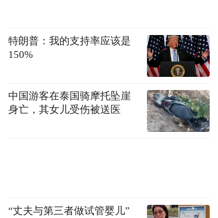
也是希望通过京东的资源，供应链的整合能
“
力，把我们的项目打造成哈尔滨一个新地
特朗普：我的支持率应该是
标，让本地人和游客都喜欢
。”李昌明对凤凰
150%
网科技解释，是看中了“尔滨”网红文旅城市
高速发展的潜力。
中国游客在泰国骑摩托坠崖
身亡，其女儿受伤被送医
未来，京东打算一路向南开过去，“希望能开
到全国主要的城市。一方面我们把全国各地
好的美食带到当地去，另外也帮助当地的像
省级非遗、当地好的品牌一起帮他们走。”李
昌明说。
京东进军外卖128天，日订单量已超过2500
“丈夫与第三者做试管婴儿”