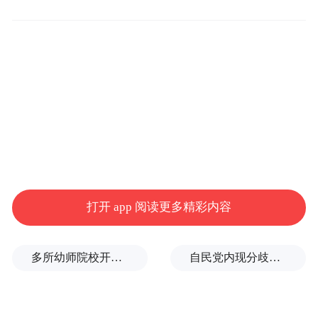
来到这家占地面积2300平米的地下城，不仅
能看到老字号六必居、北京全聚德、便宜坊
的供应链商家“乐寿御坊”、六丁火烤肉、砂
锅婆这样的连锁餐饮，还有极具本地特色的
秋林·格瓦斯啤酒小店、卖烤肠的“哈秋莎”、
哈尔滨头牌锅包肉的创始店老厨家———这
家本开在中央大街的1500平米的老店，试运
营了一种60平米小店模式，目前已能做到日
均1万销售额。
打开 app 阅读更多精彩内容
打开京东外卖页面，可以在“七鲜美食
多所幼师院校开设养老专业
自民党内现分歧，不少对华友好议员疏远高市内阁
MALL”的界面一键下单跨店点，由京东统一
从最新数据看，多数的消费者都在
配送——
线上跨店点
。而且，每一家都可点击后厨直