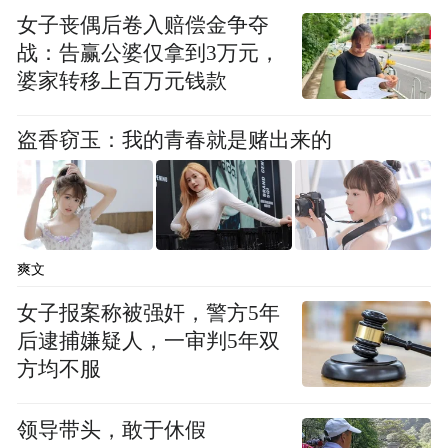
女子丧偶后卷入赔偿金争夺
同样是在这一晚，凤凰网科技在哈尔滨当地
战：告赢公婆仅拿到3万元，
婆家转移上百万元钱款
见到了京东集团SEC副主席、京东集团CEO
许冉，其也是刘强东口中最想“托付”的人，
盗香窃玉：我的青春就是赌出来的
“我跟sandy（许冉）谈，我说能不能请你做
CEO，带新人往前冲”，在提及早些时候的交
接计划时，刘强东如此说道。
爽文
许冉也成了一个冲在前面的人，七鲜美食
MALL首站选在了哈尔滨，许冉也在618的前
女子报案称被强奸，警方5年
后逮捕嫌疑人，一审判5年双
夜赶了过来，她在现场向我们复盘了京东做
方均不服
外卖的思考与结果，“如果一个行业是垄断
的，并不代表这个行业没有内卷，其实它卷
领导带头，敢于休假
外卖行业过往的内卷，卷流
得非常厉害：