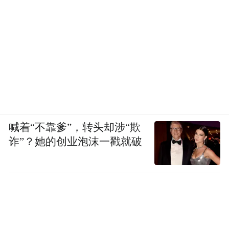
刘强东也解释，京东集团所有的业务只围绕
着“供应链”展开。
“跟供应链无关的事情我从
来不碰，我们并不是一个所谓多元化的公
司。”
包括做外卖，也是为了服务生鲜供应链。所
谓外卖之争，重点是在于背后的生鲜供应
链，“这才是我所真正想要的，前端卖饭我可
喊着“不靠爹”，转头却涉“欺
以永远不赚钱，我只要靠供应链赚钱就可以
诈”？她的创业泡沫一戳就破
了。”刘强东说。
在本地生活这个大赛道上，京东的未来野心
甚至不只是外卖。