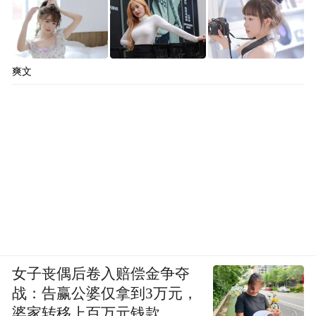
反哺低频消费”：外卖是典型的高频需求，通
过外卖业务增加用户打开京东App的频次，
可提升用户黏性，进而带动超市、日用品等
爽文
中低频消费。
而且，外卖业务与京东秒送同在一个场域
内：从京东App顶部秒送入口进入后，品质
外卖左侧为自营秒送，右侧为超市便利。在
泛即时消费的场景下，有利于增加用户触达
频次。“随着外卖业务快速获得市场认知，能
够助力京东快速提升即时零售业务的心智认
知。”许冉解释道。
女子丧偶后卷入赔偿金争夺
战：告赢公婆仅拿到3万元，
婆家转移上百万元钱款
而统一能够“复用”的，还有京东本地仓储、