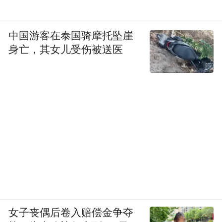
“京东每隔三年会有一个新的商业模式出来，
我们一直保持，当然最近这五年，京东 没有
中国游客在泰国骑摩托坠崖
任何新的东西，很遗憾。最近五年可以说是
身亡，其女儿受伤被送医
京东失落的五年，是走下坡路的五年，可以
毫不留情地这么说，没有创新，没有成长，
没有进步的五年，应该算是我创业史上是最
没有特色的、贡献价值最少的五年。”
在6月17日晚间的分享会上，刘强东先是反思
了过往5年的“失落”，但与此同时，他也提到
了当前的京东已经有6个创新业务在做。
实际上，外卖业务在刘强东眼中也是创新。
女子丧偶后卷入赔偿金争夺
“再过一个月之后，我们外卖很快就会出来一