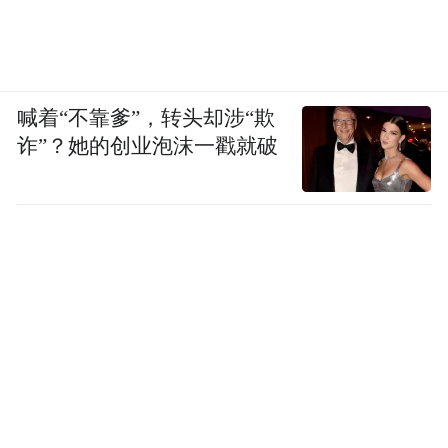
喊着“不靠爹”，转头却涉“欺
诈”？她的创业泡沫一戳就破