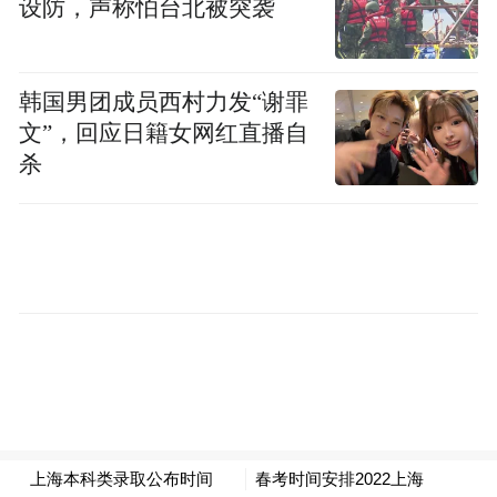
设防，声称怕台北被突袭
图｜源凤凰网科技
韩国男团成员西村力发“谢罪
京东的痕迹更是随处可见：入口处就贴有京
文”，回应日籍女网红直播自
杀
东快递“最快次晨，送货上门”的红色宣传
语；唯一一家书店门口展台摆上了印有刘强
东头像的《创京东》，旁边放置着618京东图
书狂欢节的易拉宝……
这是京东首家七鲜美食MALL，是基于餐饮
实体基础设施一个新的京东品牌，也是京东
在本地生活领域一个新布局。共计32个餐饮
品牌（其中10家网红店首登尔滨），重点引