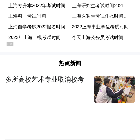
入中华老字号、本地特色老字号、优质连锁
餐饮品牌等。
一个跟美团完
这正是刘强东口中想要的——
全不同的商业模式
，6月17日晚间，在距离哈
尔滨1000公里外的北京，京东集团创始人、
董事局主席刘强东举行了一场小范围的谈心
热点新闻
会，凤凰网科技获悉，在这场沟通会上，刘
多所高校艺术专业取消校考
强东谈到了京东在外卖市场上的战略考量：
大家看到的是跟兴哥（美团创始人王兴）的
“
外卖之争，老百姓点餐，但其实我们做的是
背后的生鲜供应链，这是我真正想要的。前
端卖饭菜我可以永远不赚钱，我靠供应链赚
钱是可以的。
”