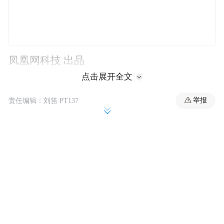
凤凰网科技 出品
点击展开全文
作者｜赵子坤
举报
责任编辑：刘笛 PT137
编辑｜董雨晴
著名的果戈里大街上，距离经典红洋葱顶造
型的哈尔滨天主教堂不到300米的对街，隐藏
着一个地下美食城的入口。最近，它挂上了
显眼的京东狗的标识。