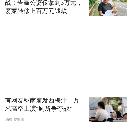
战：告赢公婆仅拿到3万元，
个跟美团完全不同的商业模式。”
婆家转移上百万元钱款
供应链从始至终都是京东的核心
。包括在选
择入驻七鲜美食MALL的店家上，都遵循着
“溯源”的传统：比如选择做咖啡机的当地品
牌“咖啡熊”、参与养河豚全链条的“肆月河
豚”、全聚德便宜坊的供应链商家“乐寿御坊
烤鸭”……
为什么京东要做一个线下MALL？除了试点
“后厨直播”的形式，打击“幽灵外卖”，为品
有网友称南航发西梅汁，万
米高空上演“厕所争夺战”
质外卖立标杆外。更核心的业务逻辑在于，
供应链是核心，全品类是机会。
消费者报道