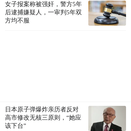
骑手已突破12万人，比原计划达成时间大大
女子报案称被强奸，警方5年
提前。由于订单增长大幅超出预期，二季度
后逮捕嫌疑人，一审判5年双
末预计全职骑手将超过15万人。
方均不服
“当前，我们的HR是一个非常饱和的工作状
态，大家可以想象，在短短的3个月之间，签
约十几万全职骑手是多么大的工作量，不光
是业务往前冲，我们全公司中后台都在支持
外卖业务的发展。”许冉说。
5月，北上广深一线城市的京东外
许冉透露，
卖全职骑手的人均月收入已经接近1.3万元，
日本原子弹爆炸亲历者反对
收入平均提升了60%以上
，“也比其他外卖平
高市修改无核三原则，“她应
台的高频跑单骑手要高出近30%，比收入最
该下台”