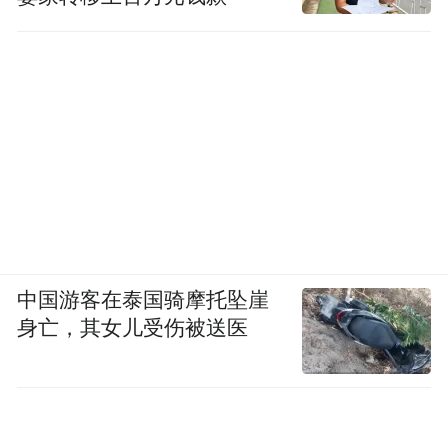
达达130万骑手网络、前置仓模式等能力。这
些不仅可复用在外卖业务上，形成基建的复
用，同时也能摊薄前期建设成本，降低管理
全职骑手、物流一线员工等管理成本。
许冉分享，外卖业务不仅促进了平台流量和
新用户的获取，还提升了整体流量转化率。
尤其是，出现了一些跨品类购买行为，主要
体现在商超和生活服务类商品上。“跨品类消
中国游客在泰国骑摩托坠崖
费高频外卖用户在京东超市的月复购率达到
身亡，其女儿受伤被送医
了67%，同时在提升用户黏性上，外卖业务
显著带动PLUS会员增长，PLUS会员的外卖
复购率是非会员的2倍。”