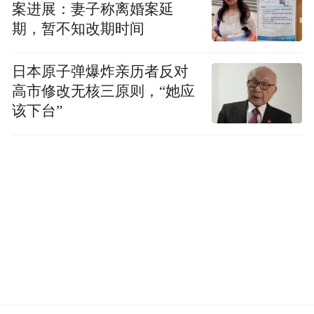
万，管理层的评价是“远远超预期”。
案进展：妻子称离婚案延
期，暂不知改期时间
日本原子弹爆炸亲历者反对
高市修改无核三原则，“她应
该下台”
进军外卖128天，京东要反“卷”：不缴纳五险
一金是逃避责任
自宣布进军外卖行业以来，京东无疑成了一
条“鲶鱼”，首先把炮火对准友商，公开“声
讨”骑手外包现象，并宣布为骑手全额缴纳五
险一金。
沟通会现场，许冉透露，目前京东外卖全职