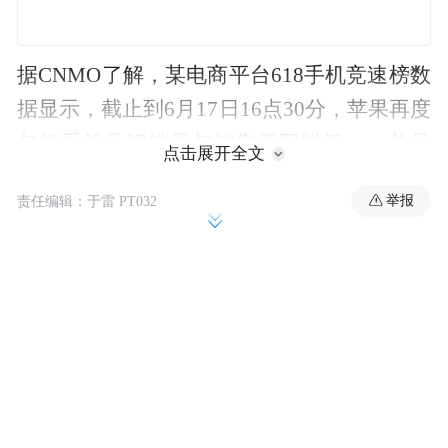
据CNMO了解，某电商平台618手机竞速榜数
据显示，截止到6月17日16点30分，苹果再度
包揽手机品牌销量与销售额双料第一。单品
点击展开全文
排行中，iPhone 16 Pro 、iPhone 16 Pro Max
举报
责任编辑：于雷 PT032
和iPhone 16分别占据第一、第二和第三的位
置，且已连续霸榜前三超35天；前代产品
iPhone 14也成功跻身第五。
互联网产业分析师张书乐指出，苹果因为参
与国补，在去年年末和今年伊始历经多轮降
价，才得以取得这样的成绩。然而，这一销
量增长或难持久……一旦国补取消，仅靠现