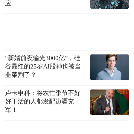
应
“新婚前夜输光3000亿”，硅
谷最红的25岁AI股神也被当
韭菜割了？
卢卡申科：将农忙季节不好
好干活的人都发配边疆充
军！