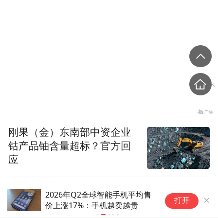
刚果（金）东南部中资企业
钴产品铀含量超标？官方回
应
全球平板市场进入低迷期，但联
2
打开
想逆势同比大涨27%
达
领