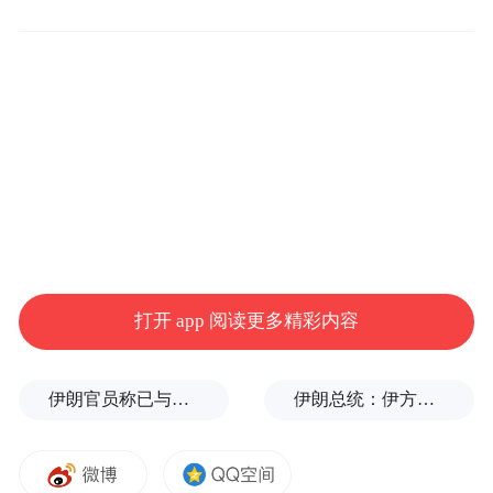
有降价后的苹果，或将重回购机犹豫的尴尬
处境。除非苹果能推出类似当年iPhone 4般具
有颠覆性体验的产品，否则当下的销售业绩
难以长期维持。
打开 app 阅读更多精彩内容
伊朗官员称已与阿曼就霍尔木兹海峡通行问题明确总体框架
伊朗总统：伊方未在涉谅解备忘录的谈判中作任何让步