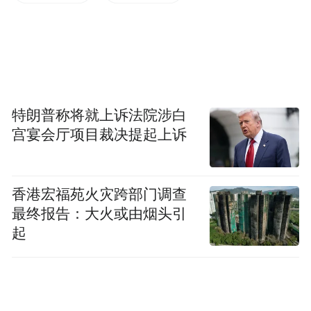
特朗普称将就上诉法院涉白
iPhone 16
宫宴会厅项目裁决提起上诉
有分析称，苹果在618期间能有这样的销量成
绩，是国补政策与降价策略共同作用的成
香港宏福苑火灾跨部门调查
果。未来苹果能否持续领跑智能手机市场，
最终报告：大火或由烟头引
既取决于后续产品能否带来突破性体验，也
起
与行业政策、市场竞争环境的变化紧密相
关。