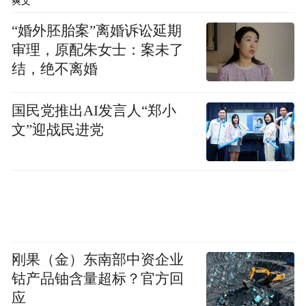
爽文
排名变化方面，与2024年一季度相比，部分
“婚外胚胎案”离婚诉讼延期
车企的排名有所变化，如蔚来汽车上升了3
审理，原配朱女士：案未了
名，长城汽车和小鹏汽车均上升了2名。
结，绝不离婚
“特别声明：以上作品内容(包括在内的视频、图片或音
国民党推出AI发言人“郑小
频)为凤凰网旗下自媒体平台“大风号”用户上传并发
文”迎战民进党
布，本平台仅提供信息存储空间服务。
Notice: The content above (including the videos,
pictures and audios if any) is uploaded and posted
by the user of Dafeng Hao, which is a social media
platform and merely provides information storage
space services.”
刚果（金）东南部中资企业
钴产品铀含量超标？官方回
应