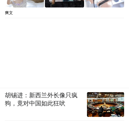
爽文
胡锡进：新西兰外长像只疯
狗，竟对中国如此狂吠