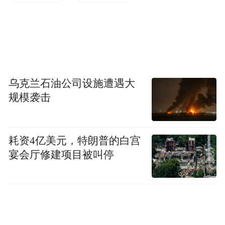
设和产品研发。它们的销售费用占比普遍较
高，如赛力斯销售费用占营业收入的比例达
到13.9%。
传统车企转型：比亚迪、上汽集团、吉利汽
乌克兰石油公司设施遭遇大
车等传统车企在转型过程中，销售费用投入
规模袭击
也较大。这些车企在保持传统燃油车市场的
同时，积极布局新能源汽车领域，需要平衡
耗资4亿美元，特朗普的白宫
新旧业务的资源分配。
宴会厅修建项目被叫停
稳健发展型：长城汽车、长安汽车、广汽集
团等车企销售费用相对稳健，它们似乎更注
重市场渗透和品牌忠诚度的提升，而非盲目