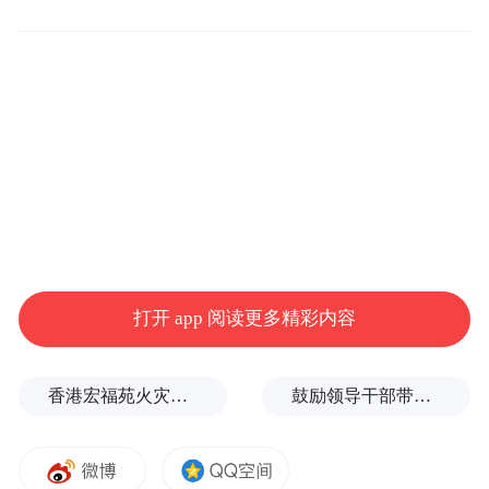
比亚迪
智车派注意到，从销售费用和市场策略来
打开 app 阅读更多精彩内容
看，上榜车企大致可分为以下几类：
香港宏福苑火灾跨部门调查最终报告：大火或由烟头引起
鼓励领导干部带头休假之后又撤回文件，到底什么意思嘛？
高投入新兴品牌：以小米集团、蔚来汽车、
理想汽车为代表，这些车企通常处于市场扩
张期，需要大量资金进行品牌推广、渠道建