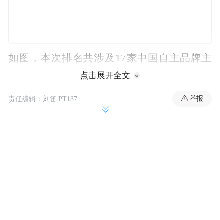
如图，本次排名共涉及17家中国自主品牌主
机厂，其中小米集团、比亚迪、蔚来汽车位
点击展开全文
列前三，销售费用均超过40亿元。上汽集
举报
责任编辑：刘笛 PT137
团、吉利汽车、赛力斯等车企也表现出较高
的销售投入。值得注意的是，这些车企销售
费用差异显著，排名第一的小米集团大约是
排名最后的江铃汽车的34倍。