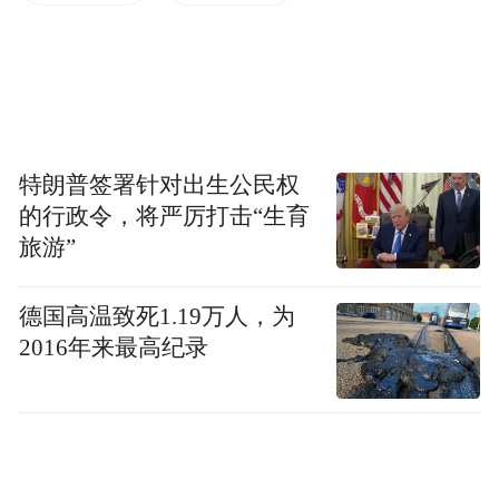
媒体询问了山东科技大学本科生招生咨询热
特朗普签署针对出生公民权
线，工作人员回复称：“我们上面明确说明
的行政令，将严厉打击“生育
了，不得使用红米系列手机参加考试，否则
旅游”
导致如果软件无法下载的话，责任自负。”而
对于限制红米系列手机参加考试的原因，工
德国高温致死1.19万人，为
2016年来最高纪录
作人员表示：“我们也不太清楚，我们是今年
进行线上操作，您就严格按照这个操作说明
进行就行。”
(本文章版权归凤凰网所有，未经授权，不得转载)