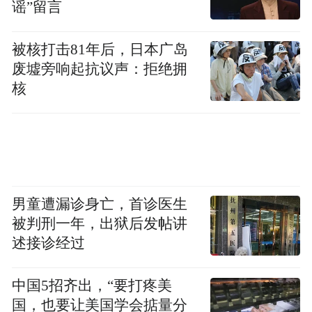
谣”留言
被核打击81年后，日本广岛
废墟旁响起抗议声：拒绝拥
核
男童遭漏诊身亡，首诊医生
被判刑一年，出狱后发帖讲
述接诊经过
中国5招齐出，“要打疼美
国，也要让美国学会掂量分