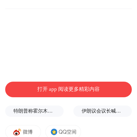
据此前报道，此次招生面试，山东科技大学
通过“小艺帮”“小艺帮助手”两款App 进行线
上面试，考生需提前分别下载并安装两款
APP，并且规定考试终端为两部智能手机，
考生仅可使用两部手机完成考试。
打开 app 阅读更多精彩内容
特朗普称霍尔木兹海峡协议尚未达成，正参与相关谈判
伊朗议会议长喊话：别再作秀了！