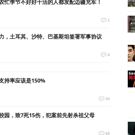
农忙季节不好好干活的人都发配边疆充军！
2
力，土耳其、沙特、巴基斯坦签署军事协议
4
支持率应该是150%
34
校园，致7死15伤，犯案前先射杀祖父母
64