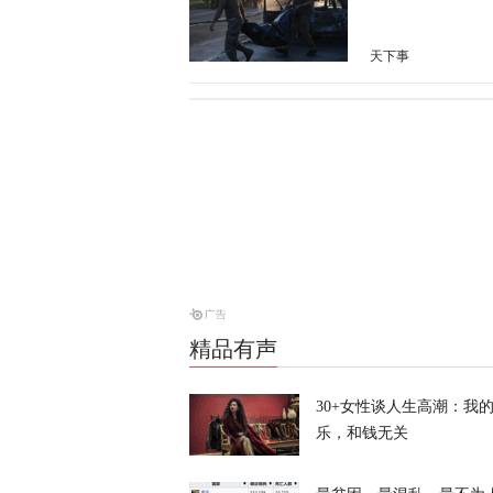
天下事
美媒：特朗普
天下事
特朗普所乘直
天下事
精品有声
岛内演习首日
抓不到？
30+女性谈人生高潮：我
乐，和钱无关
又又切克闹