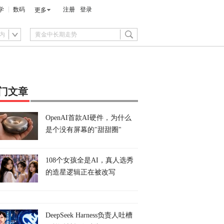
学
数码
注册
登录
更多
内
门文章
OpenAI首款AI硬件，为什么
是个没有屏幕的"甜甜圈"
108个女孩全是AI，真人选秀
的造星逻辑正在被改写
DeepSeek Harness负责人吐槽