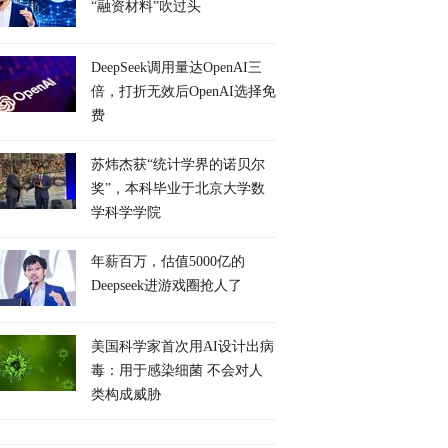
“融资材料”吹过头
DeepSeek调用量达OpenAI三
倍，打折无效后OpenAI选择免
费
苏炜杰获“统计学界的诺贝尔
奖”，本科毕业于北京大学数
学科学学院
年薪百万，估值5000亿的
Deepseek进游戏圈抢人了
美国科学家首次用AI设计出病
毒：用于感染细菌 不会对人
类构成威胁