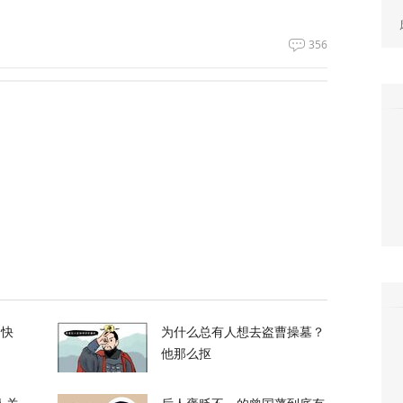
356
私下支持万斯参加下届美国大选
3
升机遭遇飞行安全事件，现场监控画面曝光
12
，台军丢盔弃甲，赖清德深夜逃跑，赌解放军
的快
为什么总有人想去盗曹操墓？
他那么抠
12