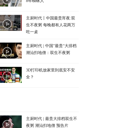
8年蜘蛛人
主厨时代丨中国最贵宵夜:双
生不夜粥 每晚都有人花两万
吃一桌
主厨时代 | 中国”最贵“大排档
潮汕扫地僧：双生不夜粥
3D打印机放家里到底安不安
全？
主厨时代 | 最贵大排档双生不
夜粥 潮汕扫地僧 预告片