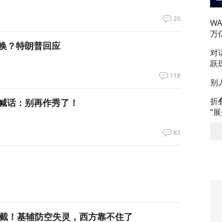
20
W
万
换？特朗普回应
对
跃
118
别
折
喊话：别再作秀了！
“
83
拦截！基辅防空失灵，西方靠不住了