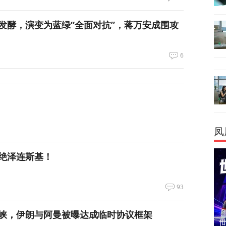
发酵，演变为蓝绿“全面对抗”，蒋万安成围攻
6
凤
绝泽连斯基！
93
峡，伊朗与阿曼被曝达成临时协议框架