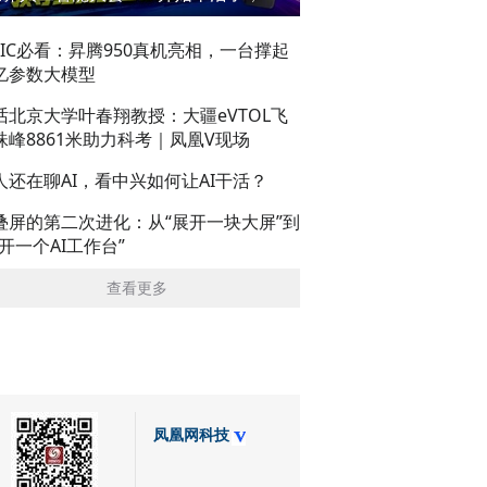
AIC必看：昇腾950真机亮相，一台撑起
亿参数大模型
话北京大学叶春翔教授：大疆eVTOL飞
珠峰8861米助力科考｜凤凰V现场
人还在聊AI，看中兴如何让AI干活？
叠屏的第二次进化：从“展开一块大屏”到
展开一个AI工作台”
查看更多
凤凰网科技