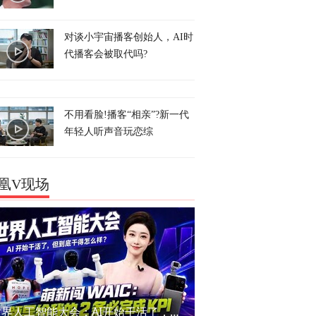
对谈小宇宙播客创始人，AI时
代播客会被取代吗?
不用看脸!播客“相亲”?新一代
年轻人听声音玩恋综
凰V现场
世界人工智能大会：AI开始干活了，但到底干的怎么样？萌新闯WAIC