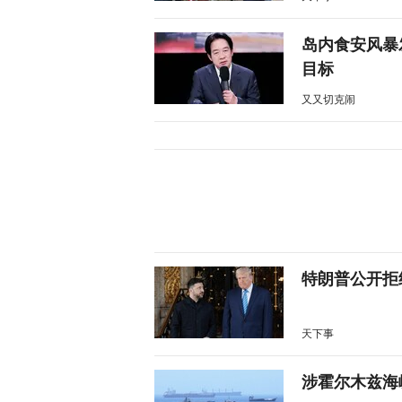
岛内食安风暴
目标
又又切克闹
特朗普公开拒
天下事
涉霍尔木兹海