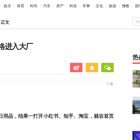
娱乐
体育
时尚
汽车
房产
科技
军事
文化
旅游
佛教
国
站
>
正文
资格进入大厂
热
日用品，结果一打开小红书、知乎、淘宝，就在首页