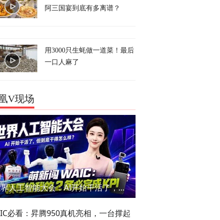
阿三国宴到底有多离谱？
用3000只生蚝做一道菜！最后
一口人麻了
凰V现场
世界人工智能大会：AI开始干活了，但到底干的怎么样？萌新闯WAIC
AIC必看：昇腾950真机亮相，一台撑起