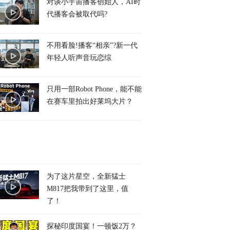
对谈小宇宙播客创始人，AI时
代播客会被取代吗?
不用看脸!播客“相亲”?新一代
年轻人听声音玩恋综
只用一部Robot Phone，能不能
在赛车里拍出好莱坞大片？
为了这片星空，全新猛士
M817把我带到了这里，值
了！
探秘印度国宴！一顿饭2万？