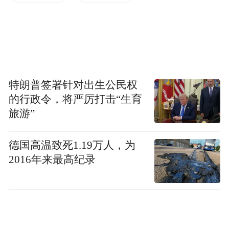
特朗普签署针对出生公民权
责任编辑：黑白
的行政令，将严厉打击“生育
旅游”
“特别声明：以上作品内容(包括在内的视频、图片或音
频)为凤凰网旗下自媒体平台“大风号”用户上传并发
德国高温致死1.19万人，为
布，本平台仅提供信息存储空间服务。
2016年来最高纪录
Notice: The content above (including the videos,
pictures and audios if any) is uploaded and posted
by the user of Dafeng Hao, which is a social media
platform and merely provides information storage
space services.”