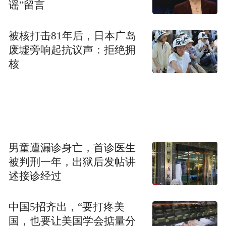
谣”留言
被核打击81年后，日本广岛
废墟旁响起抗议声：拒绝拥
核
男童遭漏诊身亡，首诊医生
被判刑一年，出狱后发帖讲
述接诊经过
中国5招齐出，“要打疼美
国，也要让美国学会掂量分