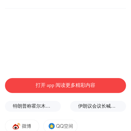
的推动下，成为另一个制造热点，其制造量
预计将强劲增长。
报告还提到一个消费者可能关心的话题：如
果苹果在美国生产iPhone，其售价将至少上
涨15%-20%，即上调150-200美元，这无疑将
对果粉的预算造成负担。
打开 app 阅读更多精彩内容
特朗普称霍尔木兹海峡协议尚未达成，正参与相关谈判
伊朗议会议长喊话：别再作秀了！