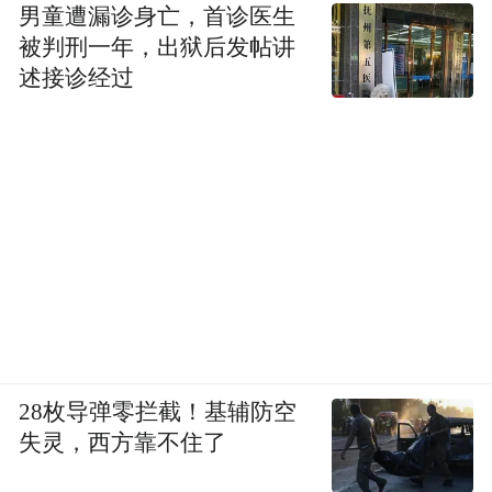
男童遭漏诊身亡，首诊医生
被判刑一年，出狱后发帖讲
述接诊经过
28枚导弹零拦截！基辅防空
失灵，西方靠不住了