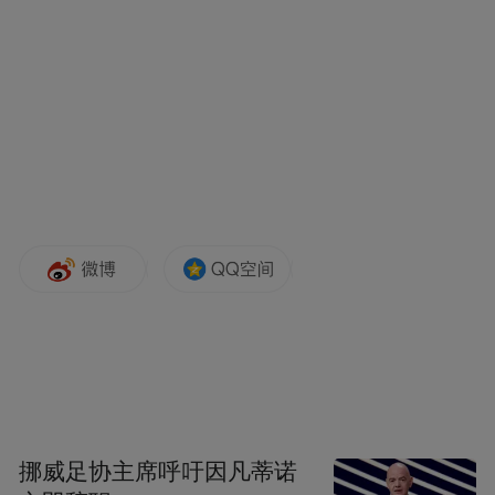
仿冒账号先行处置，重置用户资料、限制修
改用户资料，并新增拦截仿冒策略。若存在
误伤真实账号则将在核实后恢复。
6月14日，刘同学通过媒体发声，表示无社
交媒体账号，自己上大学之前都不会注册。
对于自己的“走红”，刘同学表示有点意外。
她说：“平时也常用扁担帮家里做农活，不想
让妈妈太辛苦。”
刘同学感谢大家关心，但婉拒了热心人的资
助意愿，“我还是我，未来的路还得自己
挪威足协主席呼吁因凡蒂诺
走”。