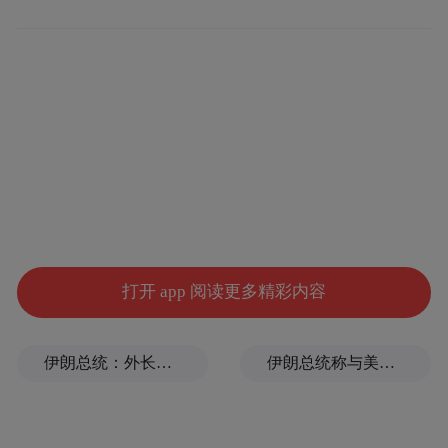
据抖音介绍，6月13日，平台关注到，站内出
现多个将“扁担女孩”姓名、头像等相关信息
设置为个人资料的账号，明示或暗示其为刘
同学本人。
打开 app 阅读更多精彩内容
当天，平台尝试与刘同学取得联系、确认账
号情况。
伊朗总统：外长虽然遭侮辱，但仍夜以继日地工作
伊朗总统称与美谈判过程中从未让步
抖音表示，为防止仿冒账号在核实期间侵犯
他人权益、不当蹭热获利，平台对所有疑似