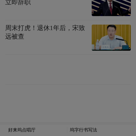
立即辞职
这个暑假，为减轻家里的经济负担，她在县
城的一家餐馆找到了一份时薪12元的暑假工
周末打虎！退休1年后，宋致
工作。
远被查
责任编辑：哈尔
“特别声明：以上作品内容(包括在内的视频、图片或音
频)为凤凰网旗下自媒体平台“大风号”用户上传并发
布，本平台仅提供信息存储空间服务。
Notice: The content above (including the videos,
pictures and audios if any) is uploaded and posted
by the user of Dafeng Hao, which is a social media
platform and merely provides information storage
space services.”