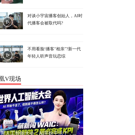
对谈小宇宙播客创始人，AI时
代播客会被取代吗?
不用看脸!播客“相亲”?新一代
年轻人听声音玩恋综
凰V现场
世界人工智能大会：AI开始干活了，但到底干的怎么样？萌新闯WAIC