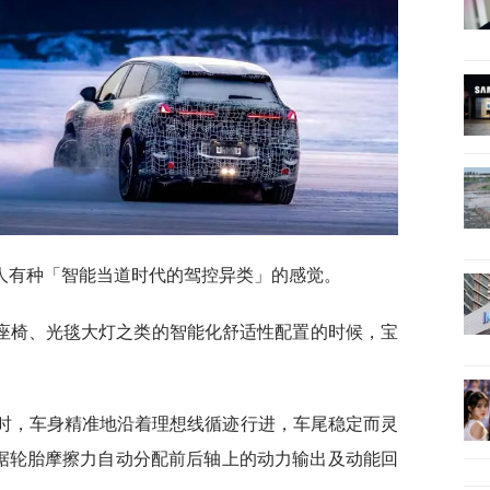
人有种「智能当道时代的驾控异类」的感觉。
座椅、光毯大灯之类的智能化舒适性配置的时候，宝
长弯时，车身精准地沿着理想线循迹行进，车尾稳定而灵
据轮胎摩擦力自动分配前后轴上的动力输出及动能回