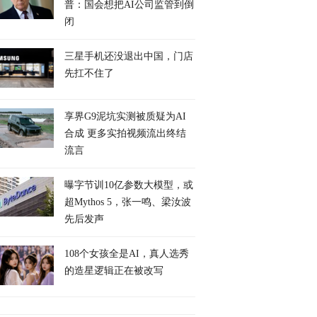
普：国会想把AI公司监管到倒
闭
三星手机还没退出中国，门店
先扛不住了
享界G9泥坑实测被质疑为AI
合成 更多实拍视频流出终结
流言
曝字节训10亿参数大模型，或
超Mythos 5，张一鸣、梁汝波
先后发声
108个女孩全是AI，真人选秀
的造星逻辑正在被改写