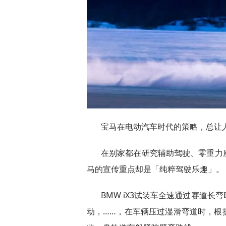
宝马在电动汽车时代的策略，总让
在别家都在研究辅助驾驶、零重力
马的宣传重点却是「纯粹驾驶乐趣」。
BMW iX3试装车全速通过赛道
动，……，在车辆压过湿滑弯道时，根