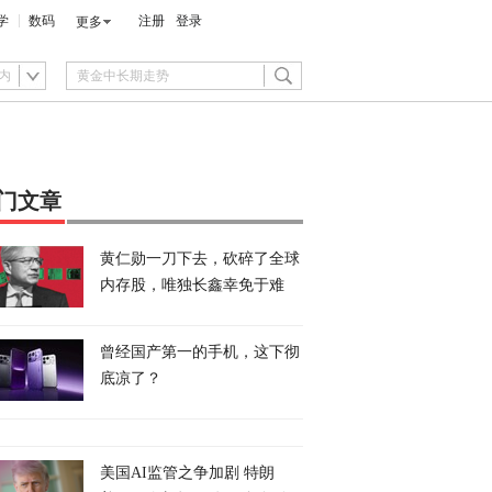
学
数码
注册
登录
更多
内
门文章
黄仁勋一刀下去，砍碎了全球
内存股，唯独长鑫幸免于难
曾经国产第一的手机，这下彻
底凉了？
美国AI监管之争加剧 特朗