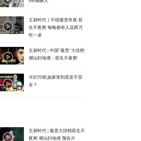
8年蜘蛛人
主厨时代丨中国最贵宵夜:双
生不夜粥 每晚都有人花两万
吃一桌
主厨时代 | 中国”最贵“大排档
潮汕扫地僧：双生不夜粥
3D打印机放家里到底安不安
全？
主厨时代 | 最贵大排档双生不
夜粥 潮汕扫地僧 预告片