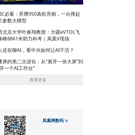
AIC必看：昇腾950真机亮相，一台撑起
亿参数大模型
话北京大学叶春翔教授：大疆eVTOL飞
珠峰8861米助力科考｜凤凰V现场
人还在聊AI，看中兴如何让AI干活？
叠屏的第二次进化：从“展开一块大屏”到
展开一个AI工作台”
查看更多
凤凰网数码