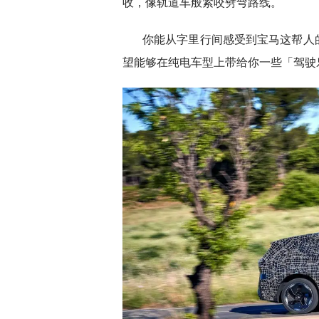
收，像轨道车般紧咬劈弯路线。
你能从字里行间感受到宝马这帮人
望能够在纯电车型上带给你一些「驾驶