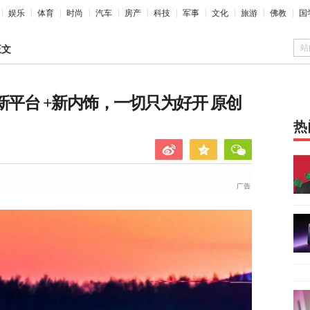
娱乐
体育
时尚
汽车
房产
科技
军事
文化
旅游
佛教
国
站
正文
！新平台 +新内饰，一切只为好开 原创
热