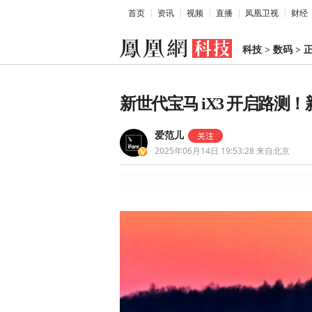
首页
资讯
视频
直播
凤凰卫视
财经
科技
>
数码
>
新世代宝马 iX3 开启路测
爱范儿
2025年06月14日 19:53:28
来自北京